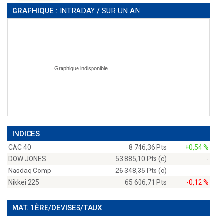
GRAPHIQUE :
INTRADAY
/
SUR UN AN
INDICES
CAC 40
8 746,36 Pts
+0,54 %
DOW JONES
53 885,10 Pts (c)
-
Nasdaq Comp
26 348,35 Pts (c)
-
Nikkei 225
65 606,71 Pts
-0,12 %
MAT. 1ÈRE/DEVISES/TAUX