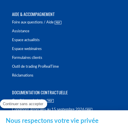
AIDE & ACCOMPAGNEMENT
Foire aux questions / Aide
Assistance
Espace actualités
Espace webinaires
Formulaires clients
Outil de trading ProRealTime
Réclamations
DOCUMENTATION CONTRACTUELLE
Conditions générales
Continuer sans accepter
Conditions générales au 15 septembre 2026
Brochure tarifaire
Nous respectons votre vie privée
Rapport sur la qualité d'exécution