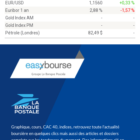
EUR/USD
1,1560
+0,33 %
Euribor 1 an
2,88 %
-1,57 %
Gold Index AM
-
-
Gold Index PM
-
-
Pétrole (Londres)
82,49 $
-
Graphique, cours, CAC 40, indices, retrouvez toute l'actualité
boursière en quelques clics mais aussi des articles et dossiers