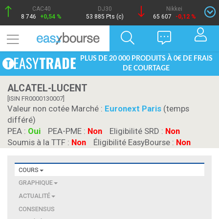
CAC40
DJ30
Nikkei
8 746
+0,54 %
53 885 Pts (c)
65 607
-0,12 %
PLUS DE 20 000 PRODUITS À 0€ DE FRAIS
DE COURTAGE
ALCATEL-LUCENT
[ISIN FR0000130007]
Valeur non cotée Marché :
Euronext Paris
(temps
différé)
PEA :
Oui
PEA-PME :
Non
Eligibilité SRD :
Non
Soumis à la TTF :
Non
Éligibilité EasyBourse :
Non
COURS
GRAPHIQUE
ACTUALITÉ
CONSENSUS