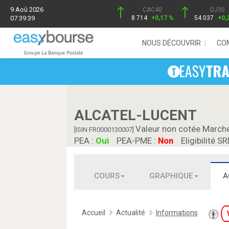
9 Aoû 2026
CAC40
DJ30
07:39:39
8 714
+0,17 %
54 037
+0,
NOUS DÉCOUVRIR
CO
ALCATEL-LUCENT
Valeur non cotée March
[ISIN FR0000130007]
PEA :
Oui
PEA-PME :
Non
Eligibilité SR
COURS
GRAPHIQUE
A
Accueil
Actualité
Informations