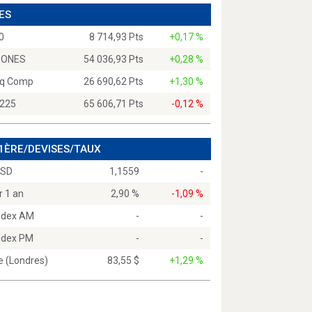
ES
0
8 714,93 Pts
+0,17 %
JONES
54 036,93 Pts
+0,28 %
q Comp
26 690,62 Pts
+1,30 %
 225
65 606,71 Pts
-0,12 %
 1ÈRE/DEVISES/TAUX
USD
1,1559
-
r 1 an
2,90 %
-1,09 %
Index AM
-
-
Index PM
-
-
e (Londres)
83,55 $
+1,29 %