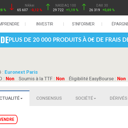
Nikkei
NASDAQ 100
DAX 30
28 %
65 607
-0,12 %
29 722
+1,19 %
26 319
+0,69 %
MPRENDRE
INVESTIR
S'INFORMER
ÉPARGN
PLUS DE 20 000 PRODUITS À 0€ DE FRAIS 
é :
Euronext Paris
D :
Non
Soumis à la TTF :
Non
Éligibilité EasyBourse :
Non
CTUALITÉ
CONSENSUS
SOCIÉTÉ
DÉRIVÉS
VENDRE