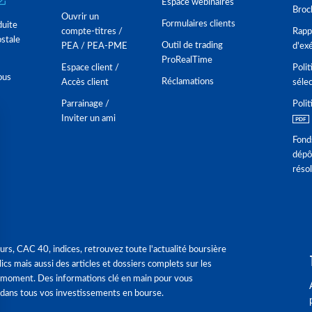
Espace webinaires
Broc
Ouvrir un
Formulaires clients
duite
compte-titres /
Rappo
stale
Outil de trading
PEA / PEA-PME
d'ex
ProRealTime
Espace client /
Polit
ous
Réclamations
Accès client
séle
Parrainage /
Polit
Inviter un ami
Fond
dépô
réso
urs, CAC 40, indices, retrouvez toute l'actualité boursière
ics mais aussi des articles et dossiers complets sur les
 moment. Des informations clé en main pour vous
dans tous vos investissements en bourse.