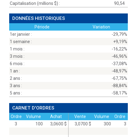
Capitalisation (millions
$
) :
90,54
DONNÉES HISTORIQUES
Période
Variation
1er janvier :
-29,79%
1 semaine :
+9,19%
1 mois :
-16,22%
3 mois :
-46,96%
6 mois :
-37,08%
1 an :
-48,97%
2 ans :
-67,75%
3 ans :
-88,84%
5 ans :
-58,17%
CARNET D'ORDRES
Ordre
Volume
Achat
Vente
Volume
Ordre
3
100
3,0600 $
3,0700 $
300
3