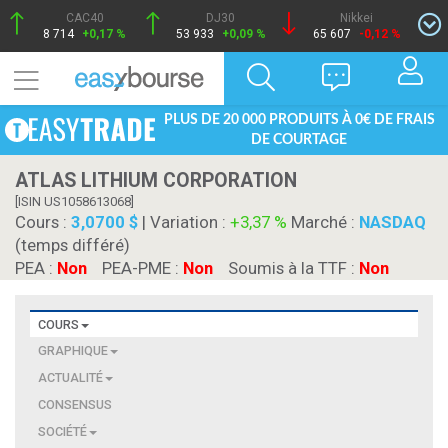
CAC40
DJ30
Nikkei
8 714
+0,17 %
53 933
+0,09 %
65 607
-0,12 %
PLUS DE 20 000 PRODUITS À 0€ DE FRAIS
DE COURTAGE
ATLAS LITHIUM CORPORATION
[ISIN US1058613068]
Cours :
3,0700 $
| Variation :
+3,37 %
Marché :
NASDAQ
(temps différé)
PEA :
Non
PEA-PME :
Non
Soumis à la TTF :
Non
COURS
GRAPHIQUE
ACTUALITÉ
CONSENSUS
SOCIÉTÉ