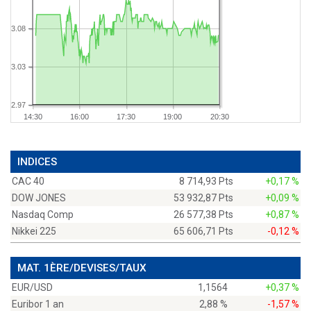
3.08
3.03
2.97
14:30
16:00
17:30
19:00
20:30
INDICES
CAC 40
8 714,93 Pts
+0,17 %
DOW JONES
53 932,87 Pts
+0,09 %
Nasdaq Comp
26 577,38 Pts
+0,87 %
Nikkei 225
65 606,71 Pts
-0,12 %
MAT. 1ÈRE/DEVISES/TAUX
EUR/USD
1,1564
+0,37 %
Euribor 1 an
2,88 %
-1,57 %