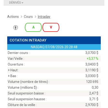
DÉRIVÉS
Actions
Cours
Intraday
A
V
COTATION INTRADAY
NASDAQ
07/08/2026 20:28:48
Dernier cours :
3,0700 $
Var/Veille :
+3,37 %
Ouverture :
3,0400 $
+ Haut :
3,1190 $
+ Bas :
3,0300 $
Volume (nombre de titres) :
120 695
Volume (millions
$
) :
0,30
Seuil suspension baisse :
2,47 $
Seuil suspension hausse :
3,71 $
Clôture de la veille :
2,9700 $