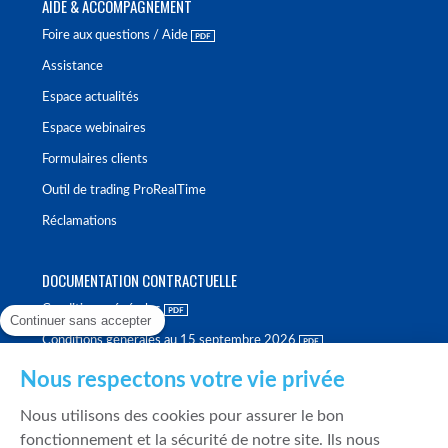
AIDE & ACCOMPAGNEMENT
Foire aux questions / Aide
Assistance
Espace actualités
Espace webinaires
Formulaires clients
Outil de trading ProRealTime
Réclamations
DOCUMENTATION CONTRACTUELLE
Conditions générales
Continuer sans accepter
Conditions générales au 15 septembre 2026
Brochure tarifaire
Nous respectons votre vie privée
Rapport sur la qualité d'exécution
Nous utilisons des cookies pour assurer le bon
Politique de meilleure sélection
fonctionnement et la sécurité de notre site. Ils nous