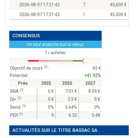
2026-08-07 17:21:42
7
45,600
2026-08-07 17:21:42
1
45,500
CONSENSUS
Un seul analyste suit la valeur.
1
acheter
(?)
Objectif de cours
:
65
Potentiel :
+41.92%
Prév.
2025
2026
2027
(?)
BNA
0
7.01
8.09
(?)
Div.
0
2.5
0
(?)
Rend.
0%
5.64%
0%
(?)
PER
0
6.32
5.48
ACTUALITÉS SUR LE TITRE BASSAC SA