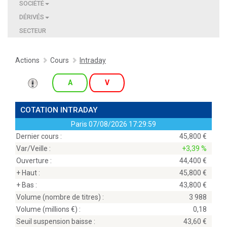
SOCIÉTÉ
DÉRIVÉS
SECTEUR
Actions
Cours
Intraday
A
V
COTATION INTRADAY
Paris
07/08/2026 17:29:59
Dernier cours :
45,800
Var/Veille :
+3,39 %
Ouverture :
44,400
+ Haut :
45,800
+ Bas :
43,800
Volume (nombre de titres) :
3 988
Volume (millions
) :
0,18
Seuil suspension baisse :
43,60