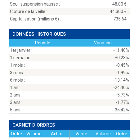
Seuil suspension hausse :
48,00
Clôture de la veille :
44,300
Capitalisation (millions
) :
735,64
DONNÉES HISTORIQUES
Période
Variation
1er janvier :
-11,40%
1 semaine :
+0,23%
1 mois :
-0,45%
3 mois :
-1,99%
6 mois :
-13,14%
1 an :
-24,40%
2 ans :
+5,73%
3 ans :
-1,77%
5 ans :
-35,42%
CARNET D'ORDRES
Ordre
Volume
Achat
Vente
Volume
Ordre