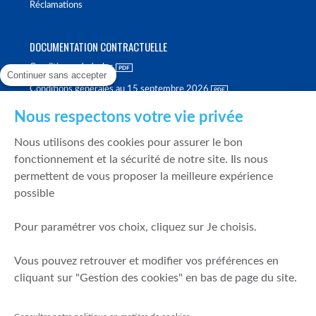
Réclamations
DOCUMENTATION CONTRACTUELLE
Conditions générales
Continuer sans accepter
Conditions générales au 15 septembre 2026
Brochure tarifaire
Nous respectons votre vie privée
Rapport sur la qualité d'exécution
Nous utilisons des cookies pour assurer le bon
Politique de meilleure sélection
fonctionnement et la sécurité de notre site. Ils nous
permettent de vous proposer la meilleure expérience
Politique de durabilité
possible
Fonds de garantie des dépôts et de résolution
Pour paramétrer vos choix, cliquez sur Je choisis.
SÉCURITÉ & DONNÉES PERSONNELLES
Vous pouvez retrouver et modifier vos préférences en
Mentions légales
cliquant sur "Gestion des cookies" en bas de page du site.
Prévention de la fraude
Gérer mes cookies