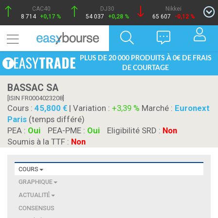
CAC40
DJ30
Nikkei
8 714
+0,17 %
54 037
+0,28 %
65 607
-0,12 %
PLUS DE 20 000 PRODUITS À 0€ DE FRAIS
DE COURTAGE
BASSAC SA
[ISIN FR0004023208]
Cours :
45,800
| Variation :
+3,39 %
Marché :
Euronext
Paris
(temps différé)
PEA :
Oui
PEA-PME :
Oui
Eligibilité SRD :
Non
Soumis à la TTF :
Non
COURS
GRAPHIQUE
ACTUALITÉ
CONSENSUS