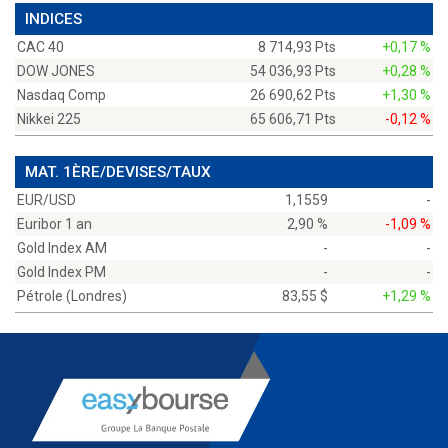
INDICES
CAC 40
8 714,93 Pts
+0,17 %
DOW JONES
54 036,93 Pts
+0,28 %
Nasdaq Comp
26 690,62 Pts
+1,30 %
Nikkei 225
65 606,71 Pts
-0,12 %
MAT. 1ÈRE/DEVISES/TAUX
EUR/USD
1,1559
-
Euribor 1 an
2,90 %
-1,09 %
Gold Index AM
-
-
Gold Index PM
-
-
Pétrole (Londres)
83,55 $
+1,29 %