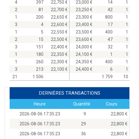
4
397
22,750
23,000
14
1
2
81
22,700
23,250
42
1
1
200
22,650
23,300
800
1
3
4
22,600
23,400
17
1
1
5
22,550
23,500
400
1
2
15
22,500
23,600
47
1
3
151
22,400
24,000
32
1
1
180
22,350
24,100
1
1
1
260
22,300
24,350
400
1
3
213
22,100
24,400
6
1
21
1 506
1 759
10
DERNIÈRES TRANSACTIONS
Heure
Quantité
Cours
2026-08-06 17:35:23
9
22,800
2026-08-06 17:35:23
29
22,800
2026-08-06 17:35:23
36
22,800