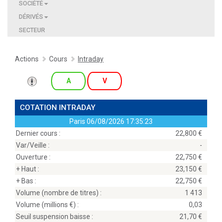
SOCIÉTÉ
DÉRIVÉS
SECTEUR
Actions
Cours
Intraday
A
V
COTATION INTRADAY
Paris
06/08/2026 17:35:23
Dernier cours :
22,800
Var/Veille :
-
Ouverture :
22,750
+ Haut :
23,150
+ Bas :
22,750
Volume (nombre de titres) :
1 413
Volume (millions
) :
0,03
Seuil suspension baisse :
21,70