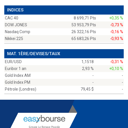
INDICES
CAC 40
8 699,71 Pts
+0,35 %
DOW JONES
53 953,79 Pts
-0,73 %
Nasdaq Comp
26 322,16 Pts
-0,16 %
Nikkei 225
65 683,26 Pts
-0,93 %
MAT. 1ÈRE/DEVISES/TAUX
EUR/USD
1,1518
-0,31 %
Euribor 1 an
2,93 %
+0,10 %
Gold Index AM
-
-
Gold Index PM
-
-
Pétrole (Londres)
79,45 $
-