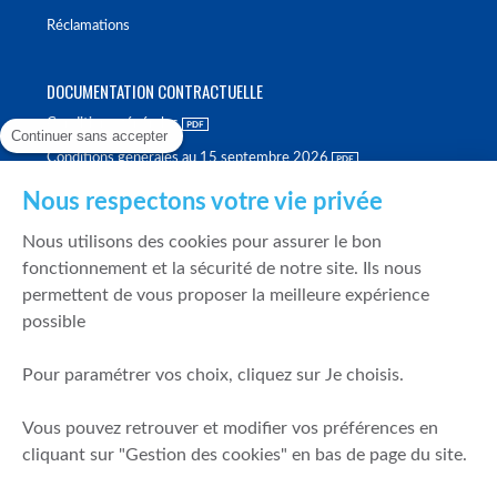
Réclamations
DOCUMENTATION CONTRACTUELLE
Conditions générales
Continuer sans accepter
Conditions générales au 15 septembre 2026
Brochure tarifaire
Nous respectons votre vie privée
Rapport sur la qualité d'exécution
Nous utilisons des cookies pour assurer le bon
Politique de meilleure sélection
fonctionnement et la sécurité de notre site. Ils nous
permettent de vous proposer la meilleure expérience
Politique de durabilité
possible
Fonds de garantie des dépôts et de résolution
Pour paramétrer vos choix, cliquez sur Je choisis.
SÉCURITÉ & DONNÉES PERSONNELLES
Vous pouvez retrouver et modifier vos préférences en
Mentions légales
cliquant sur "Gestion des cookies" en bas de page du site.
Prévention de la fraude
Gérer mes cookies