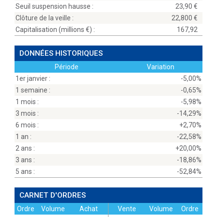
Seuil suspension hausse :
23,90
Clôture de la veille :
22,800
Capitalisation (millions
) :
167,92
DONNÉES HISTORIQUES
Période
Variation
1er janvier :
-5,00%
1 semaine :
-0,65%
1 mois :
-5,98%
3 mois :
-14,29%
6 mois :
+2,70%
1 an :
-22,58%
2 ans :
+20,00%
3 ans :
-18,86%
5 ans :
-52,84%
CARNET D'ORDRES
Ordre
Volume
Achat
Vente
Volume
Ordre