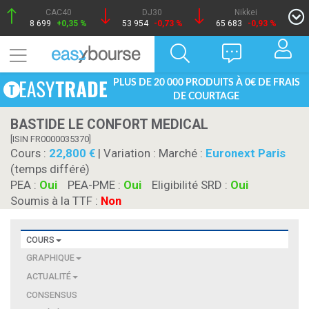
CAC40
DJ30
Nikkei
8 699
+0,35 %
53 954
-0,73 %
65 683
-0,93 %
PLUS DE 20 000 PRODUITS À 0€ DE FRAIS
DE COURTAGE
BASTIDE LE CONFORT MEDICAL
[ISIN FR0000035370]
Cours :
22,800
| Variation :
Marché :
Euronext Paris
(temps différé)
PEA :
Oui
PEA-PME :
Oui
Eligibilité SRD :
Oui
Soumis à la TTF :
Non
COURS
GRAPHIQUE
ACTUALITÉ
CONSENSUS