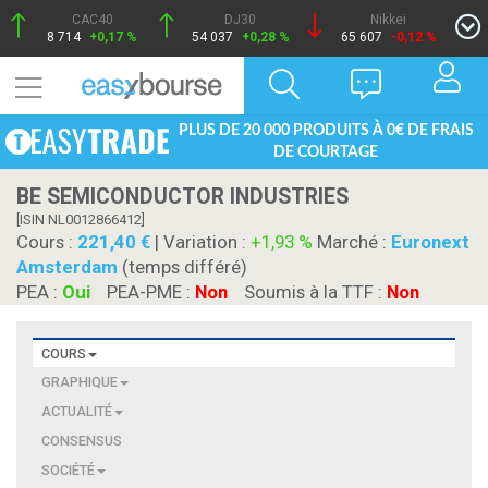
CAC40
DJ30
Nikkei
8 714
+0,17 %
54 037
+0,28 %
65 607
-0,12 %
PLUS DE 20 000 PRODUITS À 0€ DE FRAIS
DE COURTAGE
BE SEMICONDUCTOR INDUSTRIES
[ISIN NL0012866412]
Cours :
221,40
| Variation :
+1,93 %
Marché :
Euronext
Amsterdam
(temps différé)
PEA :
Oui
PEA-PME :
Non
Soumis à la TTF :
Non
COURS
GRAPHIQUE
ACTUALITÉ
CONSENSUS
SOCIÉTÉ