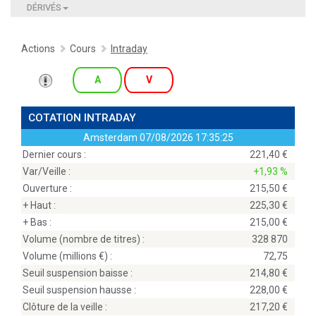
DÉRIVÉS
Actions
Cours
Intraday
A
V
COTATION INTRADAY
Amsterdam
07/08/2026 17:35:25
Dernier cours :
221,40
Var/Veille :
+1,93 %
Ouverture :
215,50
+ Haut :
225,30
+ Bas :
215,00
Volume (nombre de titres) :
328 870
Volume (millions
) :
72,75
Seuil suspension baisse :
214,80
Seuil suspension hausse :
228,00
Clôture de la veille :
217,20