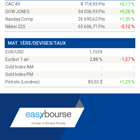
CAC 40
8 714,93 Pts
+0,17 %
DOW JONES
54 036,93 Pts
+0,28 %
Nasdaq Comp
26 690,62 Pts
+1,30 %
Nikkei 225
65 606,71 Pts
-0,12 %
MAT. 1ÈRE/DEVISES/TAUX
EUR/USD
1,1559
-
Euribor 1 an
2,88 %
-1,57 %
Gold Index AM
-
-
Gold Index PM
-
-
Pétrole (Londres)
83,55 $
+1,29 %