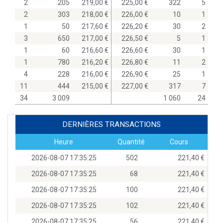
2
205
219,00
225,00
322
5
2
303
218,00
226,00
10
1
1
50
217,60
226,20
30
2
3
650
217,00
226,50
5
1
1
60
216,60
226,60
30
1
1
780
216,20
226,80
11
2
4
228
216,00
226,90
25
1
11
444
215,00
227,00
317
7
34
3 009
1 060
24
DERNIÈRES TRANSACTIONS
Heure
Quantité
Cours
2026-08-07 17:35:25
502
221,40
2026-08-07 17:35:25
68
221,40
2026-08-07 17:35:25
100
221,40
2026-08-07 17:35:25
102
221,40
2026-08-07 17:35:25
56
221,40