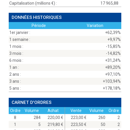
Capitalisation (millions
) :
17 965,88
DONNÉES HISTORIQUES
Période
Variation
1er janvier :
+62,39%
1 semaine :
+9,97%
1 mois :
-15,85%
3 mois :
-14,82%
6 mois :
+31,24%
1 an :
+89,20%
2 ans :
+97,10%
3 ans :
+103,94%
5 ans :
+178,18%
CARNET D'ORDRES
Ordre
Volume
Achat
Vente
Volume
Ordre
8
284
220,00
223,00
260
2
1
5
219,80
223,50
50
2