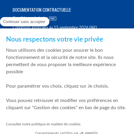
DOCUMENTATION CONTRACTUELLE
Conditions générales
Continuer sans accepter
Conditions générales au 15 septembre 2026
Brochure tarifaire
Nous respectons votre vie privée
Rapport sur la qualité d'exécution
Nous utilisons des cookies pour assurer le bon
Politique de meilleure sélection
fonctionnement et la sécurité de notre site. Ils nous
permettent de vous proposer la meilleure expérience
Politique de durabilité
possible
Fonds de garantie des dépôts et de résolution
Pour paramétrer vos choix, cliquez sur Je choisis.
SÉCURITÉ & DONNÉES PERSONNELLES
Vous pouvez retrouver et modifier vos préférences en
Mentions légales
cliquant sur "Gestion des cookies" en bas de page du site.
Prévention de la fraude
Gérer mes cookies
Consulter notre politique en matière de cookies
Politique de cookies
Consentements certifiés par