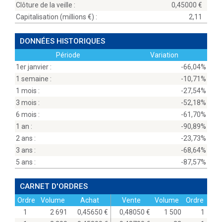
Clôture de la veille :
0,45000
Capitalisation (millions
) :
2,11
DONNÉES HISTORIQUES
Période
Variation
1er janvier :
-66,04%
1 semaine :
-10,71%
1 mois :
-27,54%
3 mois :
-52,18%
6 mois :
-61,70%
1 an :
-90,89%
2 ans :
-23,73%
3 ans :
-68,64%
5 ans :
-87,57%
CARNET D'ORDRES
Ordre
Volume
Achat
Vente
Volume
Ordre
1
2 691
0,45650
0,48050
1 500
1