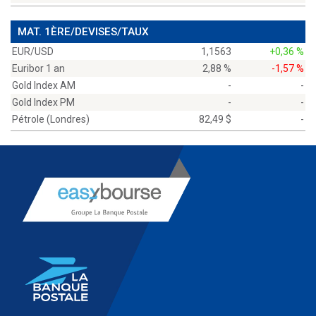
MAT. 1ÈRE/DEVISES/TAUX
EUR/USD
1,1563
+0,36 %
Euribor 1 an
2,88 %
-1,57 %
Gold Index AM
-
-
Gold Index PM
-
-
Pétrole (Londres)
82,49 $
-