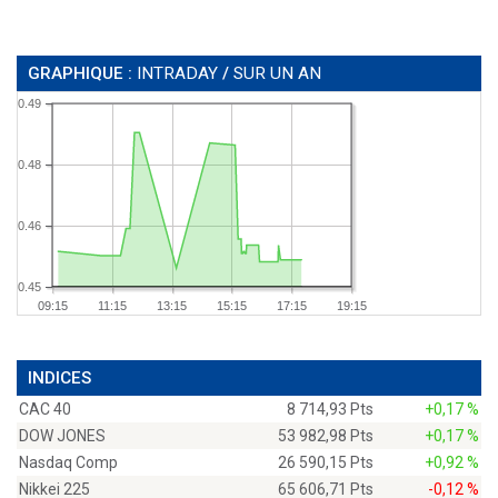
GRAPHIQUE :
INTRADAY
/
SUR UN AN
0.49
0.48
0.46
0.45
09:15
11:15
13:15
15:15
17:15
19:15
INDICES
CAC 40
8 714,93 Pts
+0,17 %
DOW JONES
53 982,98 Pts
+0,17 %
Nasdaq Comp
26 590,15 Pts
+0,92 %
Nikkei 225
65 606,71 Pts
-0,12 %