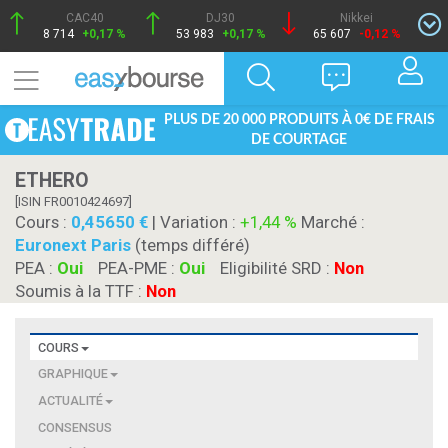
CAC40
DJ30
Nikkei
8 714
+0,17 %
53 983
+0,17 %
65 607
-0,12 %
PLUS DE 20 000 PRODUITS À 0€ DE FRAIS
DE COURTAGE
ETHERO
[ISIN FR0010424697]
Cours :
0,45650
| Variation :
+1,44 %
Marché :
Euronext Paris
(temps différé)
PEA :
Oui
PEA-PME :
Oui
Eligibilité SRD :
Non
Soumis à la TTF :
Non
COURS
GRAPHIQUE
ACTUALITÉ
CONSENSUS