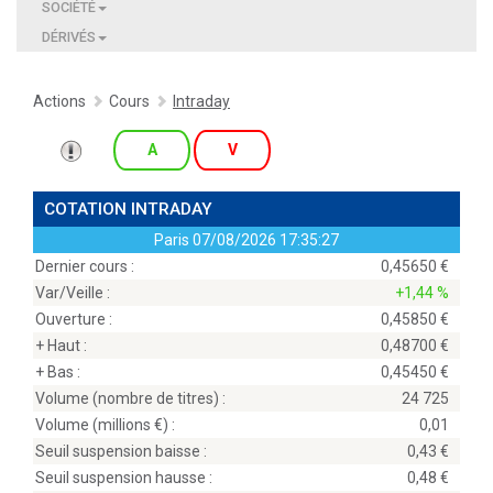
SOCIÉTÉ
DÉRIVÉS
Actions
Cours
Intraday
A
V
COTATION INTRADAY
Paris
07/08/2026 17:35:27
Dernier cours :
0,45650
Var/Veille :
+1,44 %
Ouverture :
0,45850
+ Haut :
0,48700
+ Bas :
0,45450
Volume (nombre de titres) :
24 725
Volume (millions
) :
0,01
Seuil suspension baisse :
0,43
Seuil suspension hausse :
0,48