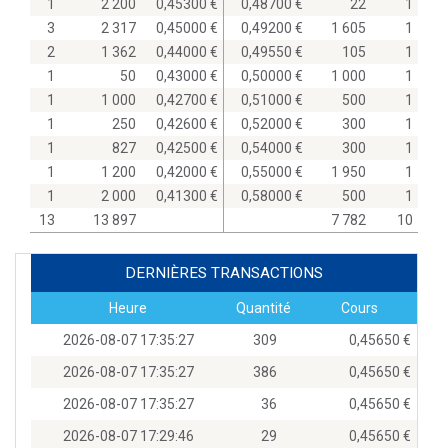
1
2 200
0,45300
0,48700
22
1
3
2 317
0,45000
0,49200
1 605
1
2
1 362
0,44000
0,49550
105
1
1
50
0,43000
0,50000
1 000
1
1
1 000
0,42700
0,51000
500
1
1
250
0,42600
0,52000
300
1
1
827
0,42500
0,54000
300
1
1
1 200
0,42000
0,55000
1 950
1
1
2 000
0,41300
0,58000
500
1
13
13 897
7 782
10
DERNIÈRES TRANSACTIONS
Heure
Quantité
Cours
2026-08-07 17:35:27
309
0,45650
2026-08-07 17:35:27
386
0,45650
2026-08-07 17:35:27
36
0,45650
2026-08-07 17:29:46
29
0,45650