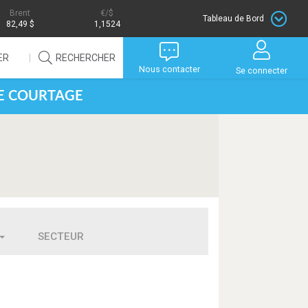
Brent
/$
Tableau de Bord
82,49 $
1,1524
ER
RECHERCHER
Nous contacter
Se connecter
DE COURTAGE
SECTEUR