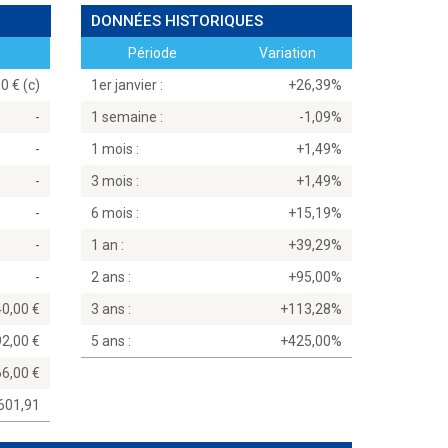
DONNÉES HISTORIQUES
Période
Variation
0 € (c)
1er janvier :
+26,39%
-
1 semaine :
-1,09%
-
1 mois :
+1,49%
-
3 mois :
+1,49%
-
6 mois :
+15,19%
-
1 an :
+39,29%
-
2 ans :
+95,00%
40,00
3 ans :
+113,28%
92,00
5 ans :
+425,00%
66,00
601,91