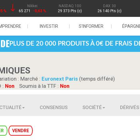
Nikkei
NASDAQ 100
DAX 30
85 %
65 271
-0,63 %
29 373 Pts (c)
26 140 Pts (c)
MPRENDRE
INVESTIR
S'INFORMER
ÉPARGN
PLUS DE 20 000 PRODUITS À 0€ DE FRAIS 
IMIQUES
ariation :
Marché :
Euronext Paris
(temps différé)
D :
Non
Soumis à la TTF :
Non
CTUALITÉ
CONSENSUS
SOCIÉTÉ
DÉRIVÉS
ER
VENDRE