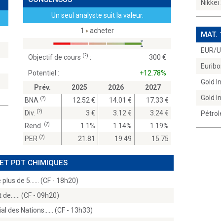
Nikkei
Un seul analyste suit la valeur.
1
acheter
MAT.
EUR/
(?)
Objectif de cours
:
300
Euribo
Potentiel :
+12.78%
Gold 
Prév.
2025
2026
2027
Gold 
(?)
BNA
12.52
14.01
17.33
(?)
Div.
3
3.12
3.24
Pétrol
(?)
Rend.
1.1%
1.14%
1.19%
(?)
PER
21.81
19.49
15.75
 ET PDT CHIMIQUES
plus de 5...… (CF - 18h20)
de...… (CF - 09h20)
 des Nations...… (CF - 13h33)