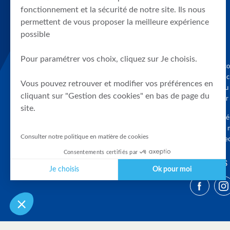
fonctionnement et la sécurité de notre site. Ils nous
permettent de vous proposer la meilleure expérience
possible
Pour paramétrer vos choix, cliquez sur Je choisis.
Graphique, co
en quelques cl
Vous pouvez retrouver et modifier vos préférences en
tendances du
cliquant sur "Gestion des cookies" en bas de page du
accompagner 
site.
Tous droits r
différés d'au 
Consulter notre politique en matière de cookies
clients connec
Consentements certifiés par
SUIVEZ-NOUS
Je choisis
Ok pour moi
Plateforme de Gestion du Consentement : Personnalisez vos Optio
Axeptio consent
Notre plateforme vous permet d'adapter et de gérer vos paramètres 