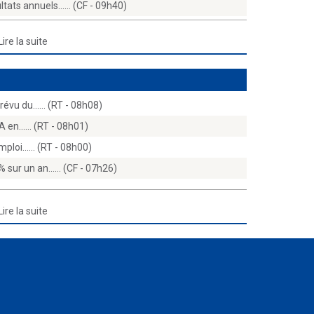
tats annuels...… (CF - 09h40)
Lire la suite
révu du...… (RT - 08h08)
A en...… (RT - 08h01)
ploi...… (RT - 08h00)
sur un an...… (CF - 07h26)
Lire la suite