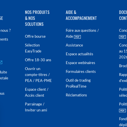
NOS PRODUITS
AIDE &
DOC
SE
& NOS
ACCOMPAGNEMENT
CON
SOLUTIONS
nous ?
Foire aux questions /
Cond
Offre bourse
Aide
ments
Sélection
Assistance
Cond
EasyTrade
au 1
Espace actualités
202
Offre 18-30 ans
Espace webinaires
Broc
Ouvrir un
Formulaires clients
duite
compte-titres /
Rappo
stale
Outil de trading
PEA / PEA-PME
d'ex
ProRealTime
Espace client /
Polit
ous
Réclamations
Accès client
séle
Parrainage /
Polit
Inviter un ami
Fond
dépô