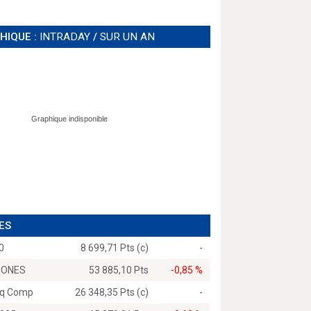
HIQUE :
INTRADAY
/
SUR UN AN
ES
0
8 699,71 Pts (c)
-
JONES
53 885,10 Pts
-0,85 %
q Comp
26 348,35 Pts (c)
-