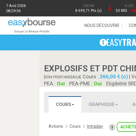
7 Aoû 2026
CAC40
DJ30
08:29:36
8 699,71 Pts (c)
53 885
-0,
NOUS DÉCOUVRIR
CO
EXPLOSIFS ET PDT CH
Cours :
266,00 € (c)
| V
[ISIN FR0014003AQ4]
PEA :
Oui
PEA-PME :
Oui
Eligibilité SR
COURS
GRAPHIQUE
A
Actions
Cours
Intraday
ACHET