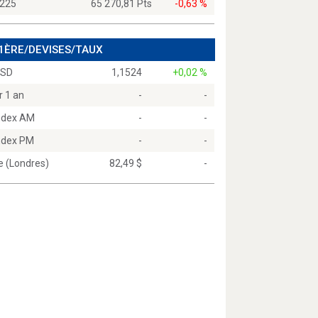
 225
65 270,81 Pts
-0,63 %
 1ÈRE/DEVISES/TAUX
USD
1,1524
+0,02 %
r 1 an
-
-
Index AM
-
-
Index PM
-
-
e (Londres)
82,49 $
-