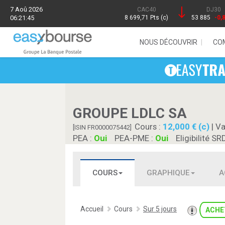
7 Aoû 2026
CAC40
DJ30
06:21:45
8 699,71 Pts (c)
53 885
-0,
NOUS DÉCOUVRIR
CO
GROUPE LDLC SA
Cours :
12,000 € (c)
| Va
[ISIN FR0000075442]
PEA :
Oui
PEA-PME :
Oui
Eligibilité SR
COURS
GRAPHIQUE
A
Accueil
Cours
Sur 5 jours
ACHE