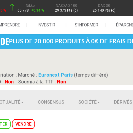
Nikkei
NASDAQ 100
DAX 30
85 %
65 778
+0,14 %
29 373 Pts (c)
26 140 Pts (c)
MPRENDRE
INVESTIR
S'INFORMER
ÉPARGN
PLUS DE 20 000 PRODUITS À 0€ DE FRAIS 
riation :
Marché :
Euronext Paris
(temps différé)
D :
Non
Soumis à la TTF :
Non
CTUALITÉ
CONSENSUS
SOCIÉTÉ
DÉRIVÉS
TER
VENDRE