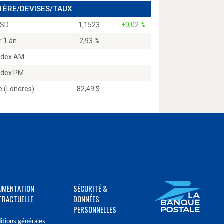
 1ÈRE/DEVISES/TAUX
USD
1,1523
+0,02 %
r 1 an
2,93 %
-
Index AM
-
-
Index PM
-
-
e (Londres)
82,49 $
-
UMENTATION
SÉCURITÉ &
TRACTUELLE
DONNÉES
PERSONNELLES
itions générales