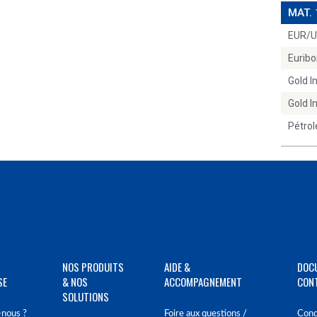
MAT.
EUR/
Euribo
Gold 
Gold 
Pétrol
NOS PRODUITS
AIDE &
DOC
SE
& NOS
ACCOMPAGNEMENT
CON
SOLUTIONS
nous ?
Foire aux questions /
Cond