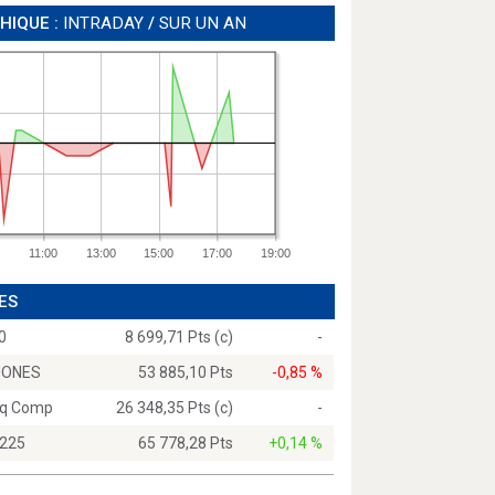
HIQUE :
INTRADAY
/
SUR UN AN
11:00
13:00
15:00
17:00
19:00
ES
0
8 699,71 Pts (c)
-
JONES
53 885,10 Pts
-0,85 %
q Comp
26 348,35 Pts (c)
-
 225
65 778,28 Pts
+0,14 %