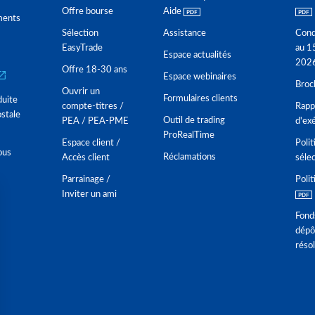
Offre bourse
Aide
ments
Sélection
Assistance
Cond
EasyTrade
au 1
Espace actualités
202
Offre 18-30 ans
Espace webinaires
Broc
Ouvrir un
Formulaires clients
duite
compte-titres /
Rappo
stale
Outil de trading
PEA / PEA-PME
d'ex
ProRealTime
Espace client /
Polit
ous
Réclamations
Accès client
séle
Parrainage /
Polit
Inviter un ami
Fond
dépô
réso