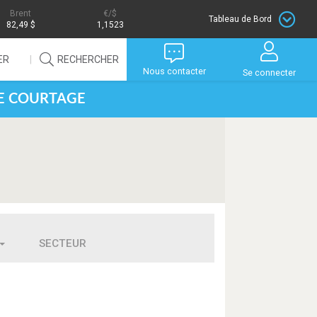
Brent
/$
Tableau de Bord
82,49 $
1,1523
ER
RECHERCHER
Nous contacter
Se connecter
DE COURTAGE
SECTEUR