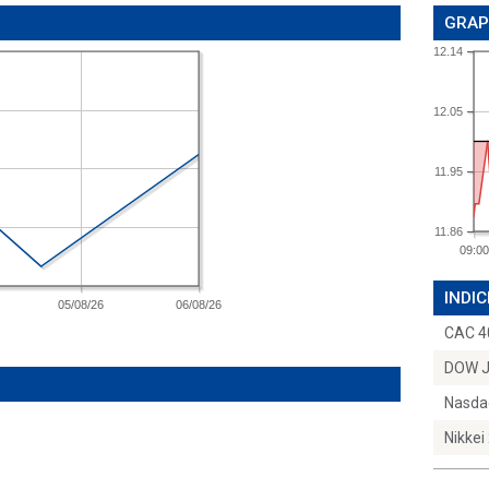
GRAP
12.14
12.05
11.95
11.86
09:00
INDIC
05/08/26
06/08/26
CAC 4
DOW 
Nasda
Nikkei