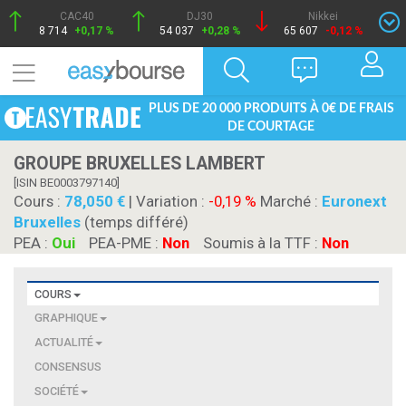
CAC40
DJ30
Nikkei
8 714
+0,17 %
54 037
+0,28 %
65 607
-0,12 %
PLUS DE 20 000 PRODUITS À 0€ DE FRAIS
DE COURTAGE
GROUPE BRUXELLES LAMBERT
[ISIN BE0003797140]
Cours :
78,050
| Variation :
-0,19 %
Marché :
Euronext
Bruxelles
(temps différé)
PEA :
Oui
PEA-PME :
Non
Soumis à la TTF :
Non
COURS
GRAPHIQUE
ACTUALITÉ
CONSENSUS
SOCIÉTÉ