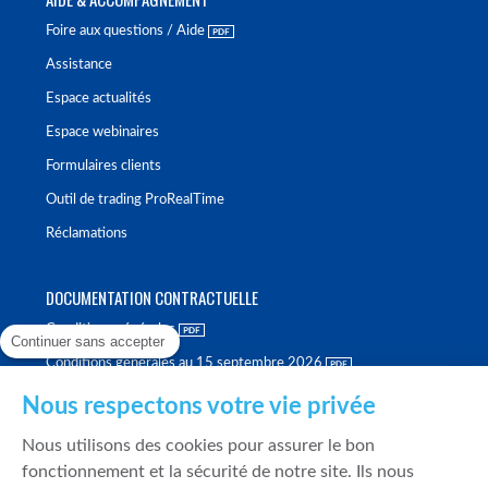
Foire aux questions / Aide
Assistance
Espace actualités
Espace webinaires
Formulaires clients
Outil de trading ProRealTime
Réclamations
DOCUMENTATION CONTRACTUELLE
Conditions générales
Continuer sans accepter
Conditions générales au 15 septembre 2026
Brochure tarifaire
Nous respectons votre vie privée
Rapport sur la qualité d'exécution
Nous utilisons des cookies pour assurer le bon
Politique de meilleure sélection
fonctionnement et la sécurité de notre site. Ils nous