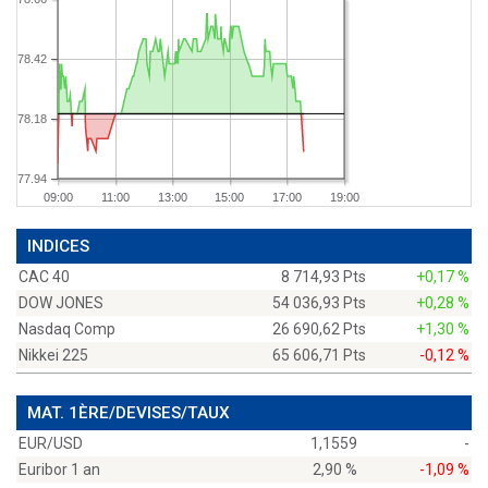
78.42
78.18
77.94
09:00
11:00
13:00
15:00
17:00
19:00
INDICES
CAC 40
8 714,93 Pts
+0,17 %
DOW JONES
54 036,93 Pts
+0,28 %
Nasdaq Comp
26 690,62 Pts
+1,30 %
Nikkei 225
65 606,71 Pts
-0,12 %
MAT. 1ÈRE/DEVISES/TAUX
EUR/USD
1,1559
-
Euribor 1 an
2,90 %
-1,09 %