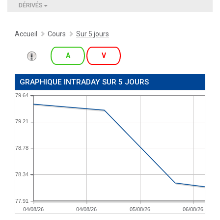
DÉRIVÉS
Accueil
Cours
Sur 5 jours
A
V
GRAPHIQUE INTRADAY SUR 5 JOURS
79.64
79.21
78.78
78.34
77.91
04/08/26
04/08/26
05/08/26
06/08/26