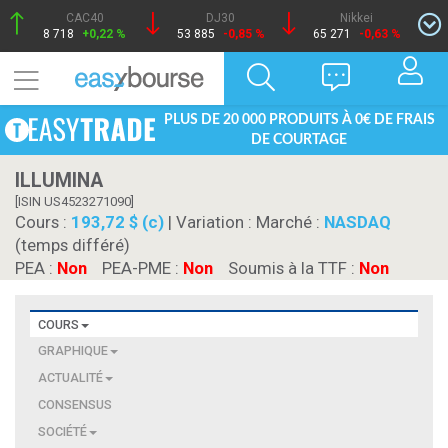
CAC40
DJ30
Nikkei
8 718
+0,22 %
53 885
-0,85 %
65 271
-0,63 %
PLUS DE 20 000 PRODUITS À 0€ DE FRAIS
DE COURTAGE
ILLUMINA
[ISIN US4523271090]
Cours :
193,72 $ (c)
| Variation :
Marché :
NASDAQ
(temps différé)
PEA :
Non
PEA-PME :
Non
Soumis à la TTF :
Non
COURS
GRAPHIQUE
ACTUALITÉ
CONSENSUS
SOCIÉTÉ