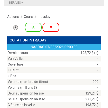
DÉRIVÉS
Actions
Cours
Intraday
A
V
COTATION INTRADAY
NASDAQ
07/08/2026 02:00:00
Dernier cours :
193,72 $ (c)
Var/Veille :
-
Ouverture :
-
+ Haut :
-
+ Bas :
-
Volume (nombre de titres) :
200
Volume (millions
$
) :
-
Seuil suspension baisse :
129,21 $
Seuil suspension hausse :
271,21 $
Clôture de la veille :
193,72 $