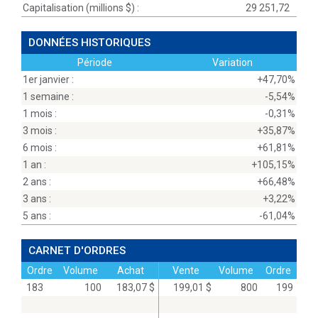
Capitalisation (millions
$
) :
29 251,72
DONNÉES HISTORIQUES
Période
Variation
1er janvier :
+47,70%
1 semaine :
-5,54%
1 mois :
-0,31%
3 mois :
+35,87%
6 mois :
+61,81%
1 an :
+105,15%
2 ans :
+66,48%
3 ans :
+3,22%
5 ans :
-61,04%
CARNET D'ORDRES
Ordre
Volume
Achat
Vente
Volume
Ordre
183
100
183,07 $
199,01 $
800
199