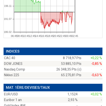
196.11
191.07
186.02
06:45
08:45
10:45
12:45
14:45
16:45
18:45
20:45
22:45
00:45
02:45
INDICES
CAC 40
8 718,97 Pts
+0,22 %
DOW JONES
53 885,10 Pts
-0,85 %
Nasdaq Comp
26 348,35 Pts (c)
-
Nikkei 225
65 270,81 Pts
-0,63 %
MAT. 1ÈRE/DEVISES/TAUX
EUR/USD
1,1524
+0,02 %
Euribor 1 an
2,93 %
-
Gold Index AM
-
-