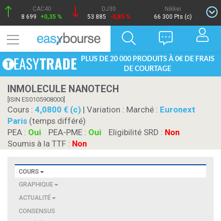
CAC40
DJ30
Nikkei
8 699
+0,35 %
53 885
-0,85 %
66 300 Pts (c)
PLUS DE 20 000 PRODUITS À 0€ DE FRAIS
DE COURTAGE
INMOLECULE NANOTECH
[ISIN ES0105908000]
Cours :
4,0800 € (c)
| Variation :
Marché :
Euronext
Paris
(temps différé)
PEA :
Oui
PEA-PME :
Oui
Eligibilité SRD :
Non
Soumis à la TTF :
Non
COURS
GRAPHIQUE
ACTUALITÉ
CONSENSUS