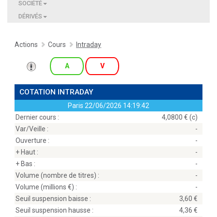
SOCIÉTÉ
DÉRIVÉS
Actions
Cours
Intraday
A
V
COTATION INTRADAY
Paris
22/06/2026 14:19:42
Dernier cours :
4,0800 € (c)
Var/Veille :
-
Ouverture :
-
+ Haut :
-
+ Bas :
-
Volume (nombre de titres) :
-
Volume (millions
) :
-
Seuil suspension baisse :
3,60
Seuil suspension hausse :
4,36