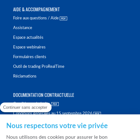
AIDE & ACCOMPAGNEMENT
Foire aux questions / Aide
Assistance
Espace actualités
Espace webinaires
Formulaires clients
Outil de trading ProRealTime
Réclamations
DOCUMENTATION CONTRACTUELLE
Conditions générales
Continuer sans accepter
Conditions générales au 15 septembre 2026
Brochure tarifaire
Nous respectons votre vie privée
Rapport sur la qualité d'exécution
Nous utilisons des cookies pour assurer le bon