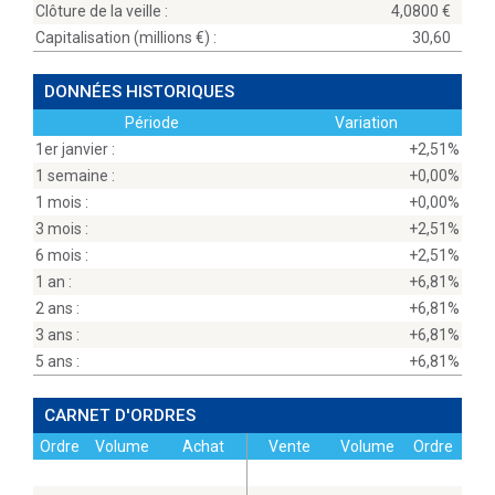
Clôture de la veille :
4,0800
Capitalisation (millions
) :
30,60
DONNÉES HISTORIQUES
Période
Variation
1er janvier :
+2,51%
1 semaine :
+0,00%
1 mois :
+0,00%
3 mois :
+2,51%
6 mois :
+2,51%
1 an :
+6,81%
2 ans :
+6,81%
3 ans :
+6,81%
5 ans :
+6,81%
CARNET D'ORDRES
Ordre
Volume
Achat
Vente
Volume
Ordre