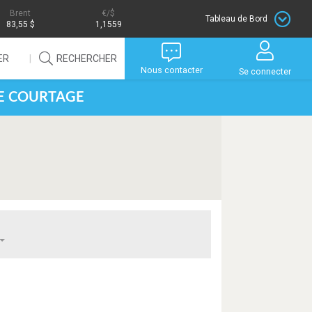
Brent
/$
Tableau de Bord
83,55 $
1,1559
ER
RECHERCHER
Nous contacter
Se connecter
DE COURTAGE