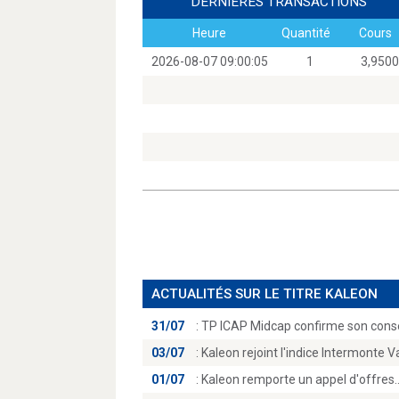
DERNIÈRES TRANSACTIONS
Heure
Quantité
Cours
2026-08-07 09:00:05
1
3,95
ACTUALITÉS SUR LE TITRE KALEON
31/07
:
TP ICAP Midcap confirme son conse
03/07
:
Kaleon rejoint l'indice Intermonte Va
01/07
:
Kaleon remporte un appel d'offres…