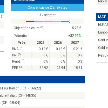
Nikkei
Consensus de 2 analystes
1
acheter
00
MAT.
EUR/
(?)
Objectif de cours
:
5.25
Euribo
Potentiel :
+32.91%
Gold 
Prév.
2025
2026
2027
Gold 
(?)
BNA
0.12
0.18
0.21
(?)
Div.
0
0
0
Pétrol
(?)
Rend.
0%
0%
0%
(?)
PER
32.92
21.94
18.81
il sur Kaleon… (CF - 16h22)
lore Italia… (CF - 14h35)
 (CF - 08h04)