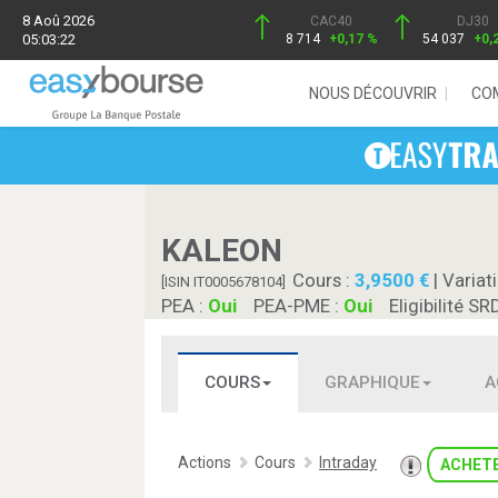
8 Aoû 2026
CAC40
DJ30
05:03:22
8 714
+0,17 %
54 037
+0,
NOUS DÉCOUVRIR
CO
KALEON
Cours :
3,9500
| Variat
[ISIN IT0005678104]
PEA :
Oui
PEA-PME :
Oui
Eligibilité SR
COURS
GRAPHIQUE
A
Actions
Cours
Intraday
ACHET