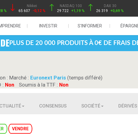
Nikkei
NASDAQ 100
DAX 30
28 %
65 607
-0,12 %
29 722
+1,19 %
26 319
+0,69 %
MPRENDRE
INVESTIR
S'INFORMER
ÉPARGN
PLUS DE 20 000 PRODUITS À 0€ DE FRAIS 
ion :
Marché :
Euronext Paris
(temps différé)
D :
Non
Soumis à la TTF :
Non
CTUALITÉ
CONSENSUS
SOCIÉTÉ
DÉRIVÉS
ER
VENDRE