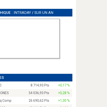
HIQUE :
INTRADAY
/
SUR UN AN
ES
0
8 714,93 Pts
+0,17 %
JONES
54 036,93 Pts
+0,28 %
q Comp
26 690,62 Pts
+1,30 %