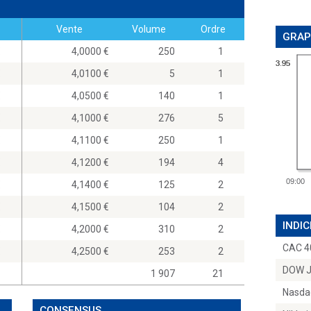
Vente
Volume
Ordre
GRAP
0
4,0000
250
1
3.95
3.95
3.95
3.95
0
4,0100
5
1
0
4,0500
140
1
0
4,1000
276
5
0
4,1100
250
1
0
4,1200
194
4
09:00
0
4,1400
125
2
0
4,1500
104
2
INDIC
0
4,2000
310
2
CAC 4
0
4,2500
253
2
DOW 
1 907
21
Nasda
CONSENSUS