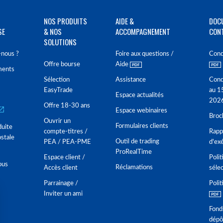
NOS PRODUITS
AIDE &
DOC
SE
& NOS
ACCOMPAGNEMENT
CON
SOLUTIONS
nous ?
Foire aux questions /
Cond
Offre bourse
Aide
ments
Sélection
Assistance
Cond
EasyTrade
au 1
Espace actualités
202
Offre 18-30 ans
Espace webinaires
Broc
Ouvrir un
Formulaires clients
duite
compte-titres /
Rappo
stale
Outil de trading
PEA / PEA-PME
d'ex
ProRealTime
Espace client /
Polit
ous
Réclamations
Accès client
séle
Parrainage /
Polit
Inviter un ami
Fond
dépô