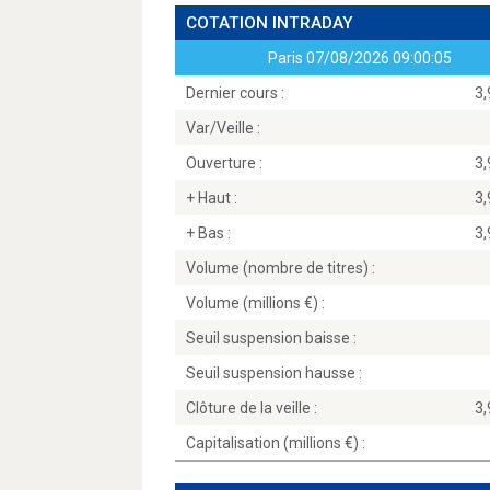
COTATION INTRADAY
Paris
07/08/2026 09:00:05
Dernier cours :
3
Var/Veille :
Ouverture :
3
+ Haut :
3
+ Bas :
3
Volume (nombre de titres) :
Volume (millions
) :
Seuil suspension baisse :
Seuil suspension hausse :
Clôture de la veille :
3
Capitalisation (millions
) :