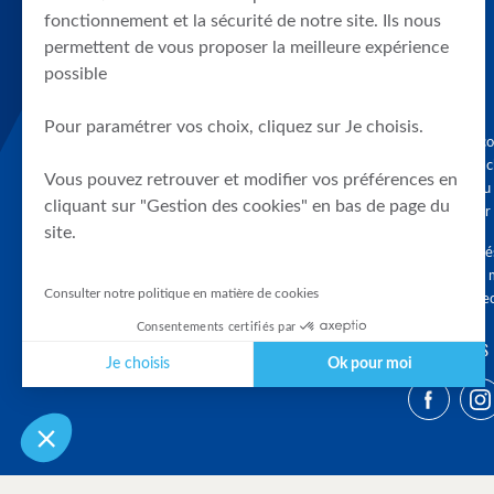
fonctionnement et la sécurité de notre site. Ils nous
permettent de vous proposer la meilleure expérience
possible
Pour paramétrer vos choix, cliquez sur Je choisis.
Graphique, co
en quelques cl
Vous pouvez retrouver et modifier vos préférences en
tendances du
cliquant sur "Gestion des cookies" en bas de page du
accompagner 
site.
Tous droits r
différés d'au 
Consulter notre politique en matière de cookies
clients connec
Consentements certifiés par
SUIVEZ-NOUS
Je choisis
Ok pour moi
Plateforme de Gestion du Consentement : Personnalisez vos Optio
Axeptio consent
Notre plateforme vous permet d'adapter et de gérer vos paramètres 