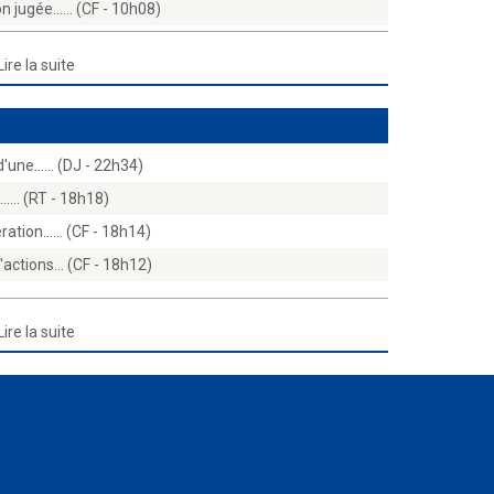
n jugée...… (CF - 10h08)
Lire la suite
d'une...… (DJ - 22h34)
e...… (RT - 18h18)
ération...… (CF - 18h14)
d'actions… (CF - 18h12)
Lire la suite