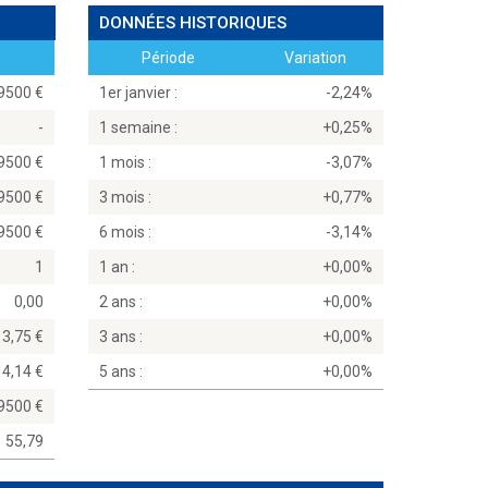
DONNÉES HISTORIQUES
Période
Variation
,9500
1er janvier :
-2,24%
-
1 semaine :
+0,25%
,9500
1 mois :
-3,07%
,9500
3 mois :
+0,77%
,9500
6 mois :
-3,14%
1
1 an :
+0,00%
0,00
2 ans :
+0,00%
3,75
3 ans :
+0,00%
4,14
5 ans :
+0,00%
,9500
55,79