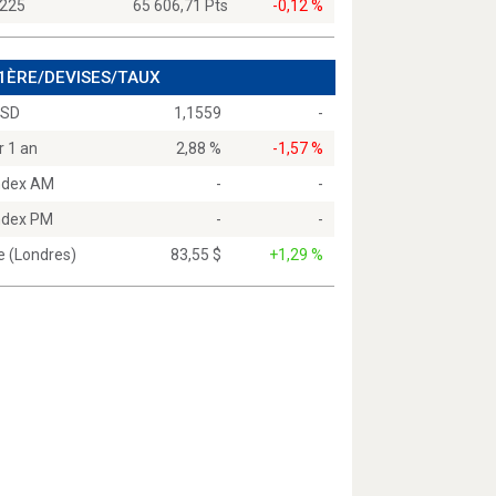
 225
65 606,71 Pts
-0,12 %
 1ÈRE/DEVISES/TAUX
USD
1,1559
-
r 1 an
2,88 %
-1,57 %
Index AM
-
-
Index PM
-
-
e (Londres)
83,55 $
+1,29 %