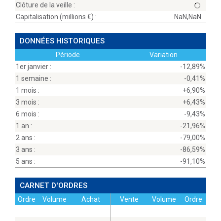
Clôture de la veille :
Capitalisation (millions
) :
NaN,NaN
DONNÉES HISTORIQUES
Période
Variation
1er janvier :
-12,89%
1 semaine :
-0,41%
1 mois :
+6,90%
3 mois :
+6,43%
6 mois :
-9,43%
1 an :
-21,96%
2 ans :
-79,00%
3 ans :
-86,59%
5 ans :
-91,10%
CARNET D'ORDRES
Ordre
Volume
Achat
Vente
Volume
Ordre