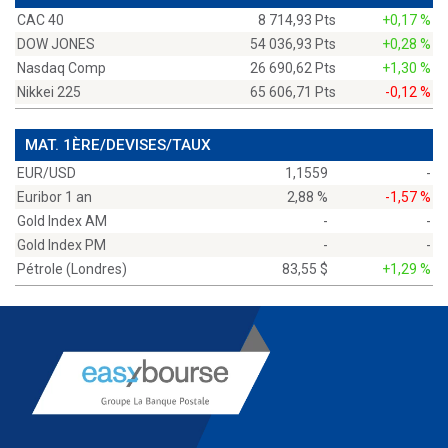
CAC 40
8 714,93 Pts
+0,17 %
DOW JONES
54 036,93 Pts
+0,28 %
Nasdaq Comp
26 690,62 Pts
+1,30 %
Nikkei 225
65 606,71 Pts
-0,12 %
MAT. 1ÈRE/DEVISES/TAUX
EUR/USD
1,1559
-
Euribor 1 an
2,88 %
-1,57 %
Gold Index AM
-
-
Gold Index PM
-
-
Pétrole (Londres)
83,55 $
+1,29 %