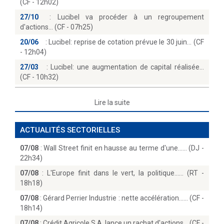
(CF - 12h02)
27/10
:
Lucibel va procéder à un regroupement
d'actions… (CF - 07h25)
20/06
:
Lucibel: reprise de cotation prévue le 30 juin… (CF
- 12h04)
27/03
:
Lucibel: une augmentation de capital réalisée
(CF - 10h32)
Lire la suite
ACTUALITÉS SECTORIELLES
07/08
:
Wall Street finit en hausse au terme d'une...… (DJ -
22h34)
07/08
:
L'Europe finit dans le vert, la politique...… (RT -
18h18)
07/08
:
Gérard Perrier Industrie : nette accélération...… (CF -
18h14)
07/08
:
Crédit Agricole S.A. lance un rachat d'actions… (CF -