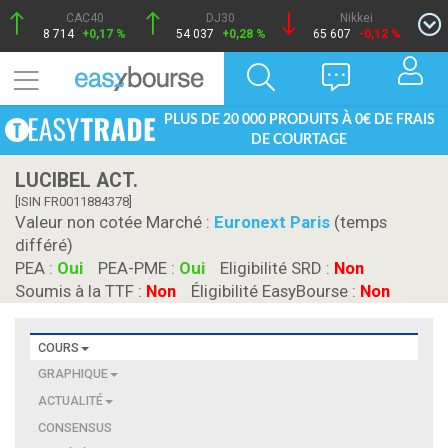
CAC40
DJ30
Nikkei
8 714
+0,17 %
54 037
+0,28 %
65 607
-0,12 %
PLUS DE 20 000 PRODUITS À 0€ DE FRAIS
DE COURTAGE
LUCIBEL ACT.
[ISIN FR0011884378]
Valeur non cotée Marché :
Euronext Paris
(temps
différé)
PEA :
Oui
PEA-PME :
Oui
Eligibilité SRD :
Non
Soumis à la TTF :
Non
Éligibilité EasyBourse :
Non
COURS
GRAPHIQUE
ACTUALITÉ
CONSENSUS