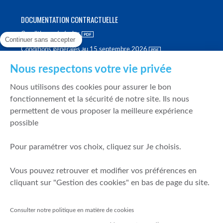
DOCUMENTATION CONTRACTUELLE
Conditions générales
Continuer sans accepter
Conditions générales au 15 septembre 2026
Brochure tarifaire
Nous respectons votre vie privée
Rapport sur la qualité d'exécution
Nous utilisons des cookies pour assurer le bon
Politique de meilleure sélection
fonctionnement et la sécurité de notre site. Ils nous
permettent de vous proposer la meilleure expérience
Politique de durabilité
possible
Fonds de garantie des dépôts et de résolution
Pour paramétrer vos choix, cliquez sur Je choisis.
SÉCURITÉ & DONNÉES PERSONNELLES
Vous pouvez retrouver et modifier vos préférences en
Mentions légales
cliquant sur "Gestion des cookies" en bas de page du site.
Prévention de la fraude
Gérer mes cookies
Consulter notre politique en matière de cookies
Politique de cookies