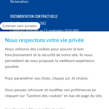
Réclamations
DOCUMENTATION CONTRACTUELLE
Conditions générales
Continuer sans accepter
Conditions générales au 15 septembre 2026
Brochure tarifaire
Nous respectons votre vie privée
Rapport sur la qualité d'exécution
Nous utilisons des cookies pour assurer le bon
Politique de meilleure sélection
fonctionnement et la sécurité de notre site. Ils nous
permettent de vous proposer la meilleure expérience
Politique de durabilité
possible
Fonds de garantie des dépôts et de résolution
Pour paramétrer vos choix, cliquez sur Je choisis.
SÉCURITÉ & DONNÉES PERSONNELLES
Vous pouvez retrouver et modifier vos préférences en
Mentions légales
cliquant sur "Gestion des cookies" en bas de page du site.
Prévention de la fraude
Gérer mes cookies