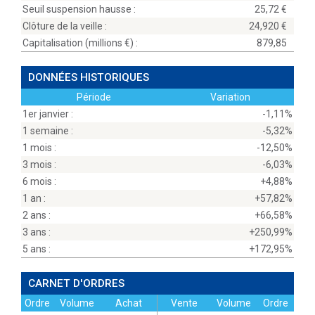
Seuil suspension hausse :
25,72
Clôture de la veille :
24,920
Capitalisation (millions
) :
879,85
DONNÉES HISTORIQUES
Période
Variation
1er janvier :
-1,11%
1 semaine :
-5,32%
1 mois :
-12,50%
3 mois :
-6,03%
6 mois :
+4,88%
1 an :
+57,82%
2 ans :
+66,58%
3 ans :
+250,99%
5 ans :
+172,95%
CARNET D'ORDRES
Ordre
Volume
Achat
Vente
Volume
Ordre