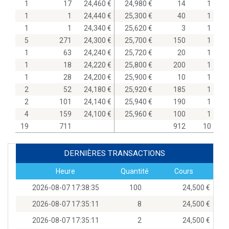
1
17
24,460
24,980
14
1
1
1
24,440
25,300
40
1
1
1
24,340
25,620
3
1
5
271
24,300
25,700
150
1
1
63
24,240
25,720
20
1
1
18
24,220
25,800
200
1
1
28
24,200
25,900
10
1
2
52
24,180
25,920
185
1
2
101
24,140
25,940
190
1
4
159
24,100
25,960
100
1
19
711
912
10
DERNIÈRES TRANSACTIONS
Heure
Quantité
Cours
2026-08-07 17:38:35
100
24,500
2026-08-07 17:35:11
8
24,500
2026-08-07 17:35:11
2
24,500