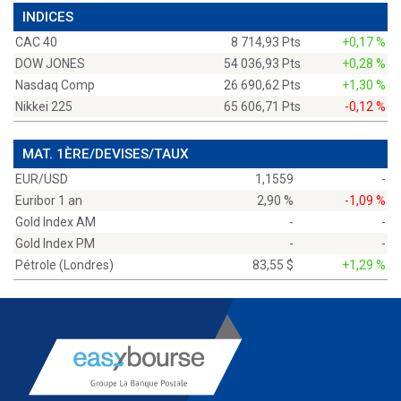
INDICES
CAC 40
8 714,93 Pts
+0,17 %
DOW JONES
54 036,93 Pts
+0,28 %
Nasdaq Comp
26 690,62 Pts
+1,30 %
Nikkei 225
65 606,71 Pts
-0,12 %
MAT. 1ÈRE/DEVISES/TAUX
EUR/USD
1,1559
-
Euribor 1 an
2,90 %
-1,09 %
Gold Index AM
-
-
Gold Index PM
-
-
Pétrole (Londres)
83,55 $
+1,29 %