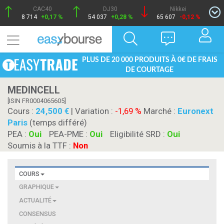
CAC40
DJ30
Nikkei
8 714
+0,17 %
54 037
+0,28 %
65 607
-0,12 %
PLUS DE 20 000 PRODUITS À 0€ DE FRAIS
DE COURTAGE
MEDINCELL
[ISIN FR0004065605]
Cours :
24,500
| Variation :
-1,69 %
Marché :
Euronext
Paris
(temps différé)
PEA :
Oui
PEA-PME :
Oui
Eligibilité SRD :
Oui
Soumis à la TTF :
Non
COURS
GRAPHIQUE
ACTUALITÉ
CONSENSUS