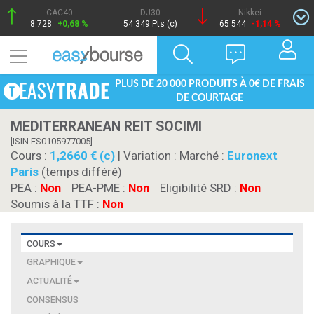
CAC40
DJ30
Nikkei
8 728
+0,68 %
54 349 Pts (c)
65 544
-1,14 %
PLUS DE 20 000 PRODUITS À 0€ DE FRAIS
DE COURTAGE
MEDITERRANEAN REIT SOCIMI
[ISIN ES0105977005]
Cours :
1,2660 € (c)
| Variation :
Marché :
Euronext
Paris
(temps différé)
PEA :
Non
PEA-PME :
Non
Eligibilité SRD :
Non
Soumis à la TTF :
Non
COURS
GRAPHIQUE
ACTUALITÉ
CONSENSUS