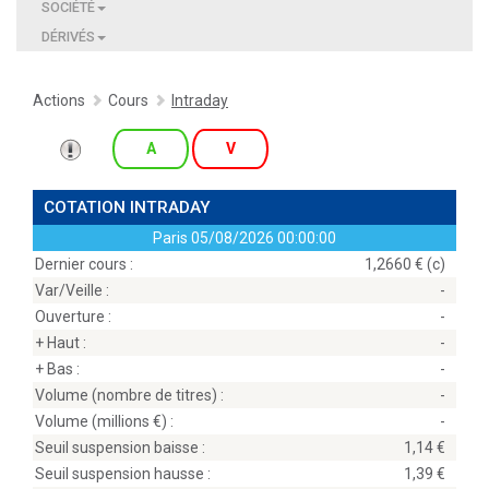
SOCIÉTÉ
DÉRIVÉS
Actions
Cours
Intraday
A
V
COTATION INTRADAY
Paris
05/08/2026 00:00:00
Dernier cours :
1,2660 € (c)
Var/Veille :
-
Ouverture :
-
+ Haut :
-
+ Bas :
-
Volume (nombre de titres) :
-
Volume (millions
) :
-
Seuil suspension baisse :
1,14
Seuil suspension hausse :
1,39