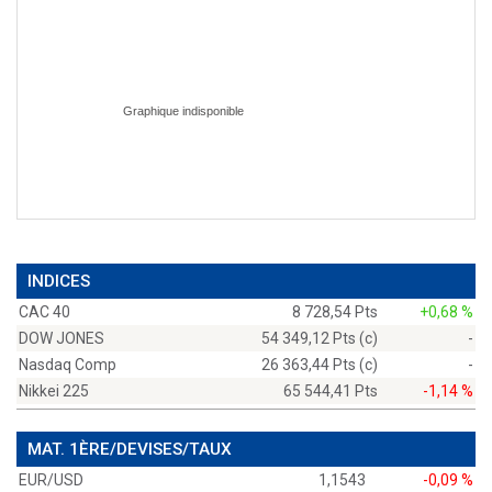
INDICES
CAC 40
8 728,54 Pts
+0,68 %
DOW JONES
54 349,12 Pts (c)
-
Nasdaq Comp
26 363,44 Pts (c)
-
Nikkei 225
65 544,41 Pts
-1,14 %
MAT. 1ÈRE/DEVISES/TAUX
EUR/USD
1,1543
-0,09 %