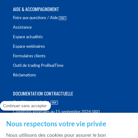
AIDE & ACCOMPAGNEMENT
Foire aux questions / Aide
Assistance
Espace actualités
Espace webinaires
Formulaires clients
Outil de trading ProRealTime
Réclamations
DOCUMENTATION CONTRACTUELLE
Conditions générales
Continuer sans accepter
Conditions générales au 15 septembre 2026
Brochure tarifaire
Nous respectons votre vie privée
Rapport sur la qualité d'exécution
Nous utilisons des cookies pour assurer le bon