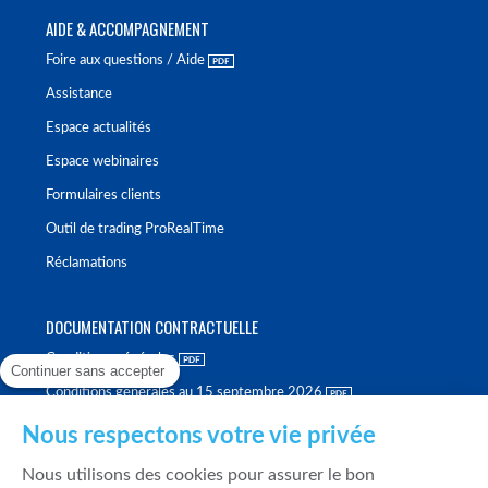
AIDE & ACCOMPAGNEMENT
Foire aux questions / Aide
Assistance
Espace actualités
Espace webinaires
Formulaires clients
Outil de trading ProRealTime
Réclamations
DOCUMENTATION CONTRACTUELLE
Conditions générales
Continuer sans accepter
Conditions générales au 15 septembre 2026
Brochure tarifaire
Nous respectons votre vie privée
Rapport sur la qualité d'exécution
Nous utilisons des cookies pour assurer le bon