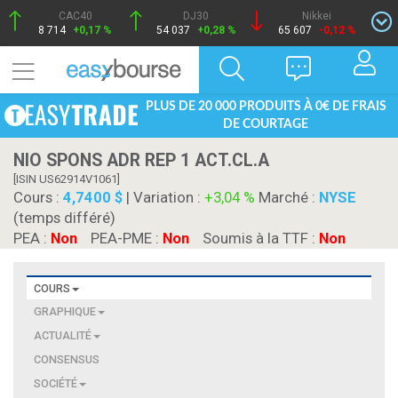
CAC40
DJ30
Nikkei
8 714
+0,17 %
54 037
+0,28 %
65 607
-0,12 %
PLUS DE 20 000 PRODUITS À 0€ DE FRAIS
DE COURTAGE
NIO SPONS ADR REP 1 ACT.CL.A
[ISIN US62914V1061]
Cours :
4,7400 $
| Variation :
+3,04 %
Marché :
NYSE
(temps différé)
PEA :
Non
PEA-PME :
Non
Soumis à la TTF :
Non
COURS
GRAPHIQUE
ACTUALITÉ
CONSENSUS
SOCIÉTÉ