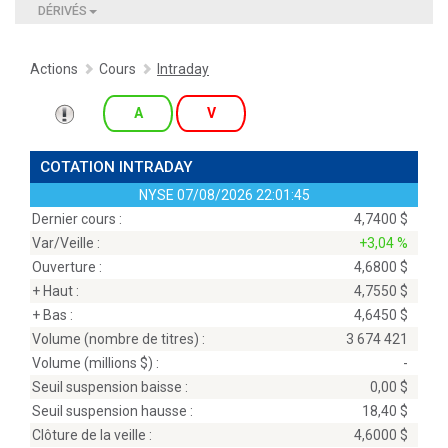
DÉRIVÉS
Actions
Cours
Intraday
A
V
COTATION INTRADAY
NYSE
07/08/2026 22:01:45
Dernier cours :
4,7400 $
Var/Veille :
+3,04 %
Ouverture :
4,6800 $
+ Haut :
4,7550 $
+ Bas :
4,6450 $
Volume (nombre de titres) :
3 674 421
Volume (millions
$
) :
-
Seuil suspension baisse :
0,00 $
Seuil suspension hausse :
18,40 $
Clôture de la veille :
4,6000 $