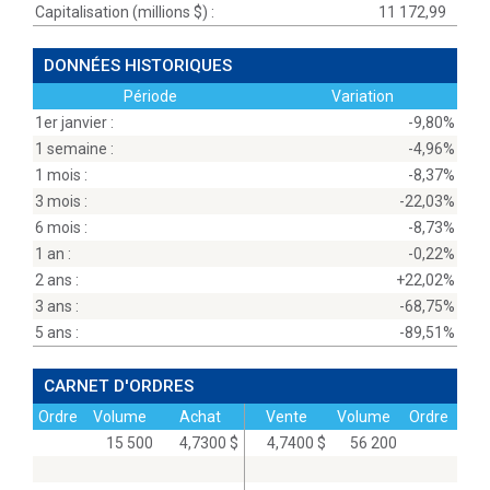
Capitalisation (millions
$
) :
11 172,99
DONNÉES HISTORIQUES
Période
Variation
1er janvier :
-9,80%
1 semaine :
-4,96%
1 mois :
-8,37%
3 mois :
-22,03%
6 mois :
-8,73%
1 an :
-0,22%
2 ans :
+22,02%
3 ans :
-68,75%
5 ans :
-89,51%
CARNET D'ORDRES
Ordre
Volume
Achat
Vente
Volume
Ordre
15 500
4,7300 $
4,7400 $
56 200