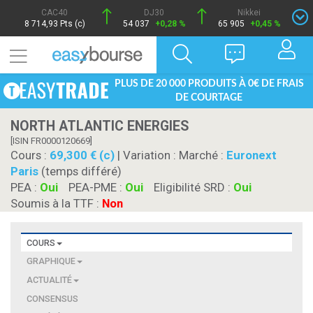
CAC40
DJ30
Nikkei
8 714,93 Pts (c)
54 037
+0,28 %
65 905
+0,45 %
PLUS DE 20 000 PRODUITS À 0€ DE FRAIS
DE COURTAGE
NORTH ATLANTIC ENERGIES
[ISIN FR0000120669]
Cours :
69,300 € (c)
| Variation :
Marché :
Euronext
Paris
(temps différé)
PEA :
Oui
PEA-PME :
Oui
Eligibilité SRD :
Oui
Soumis à la TTF :
Non
COURS
GRAPHIQUE
ACTUALITÉ
CONSENSUS