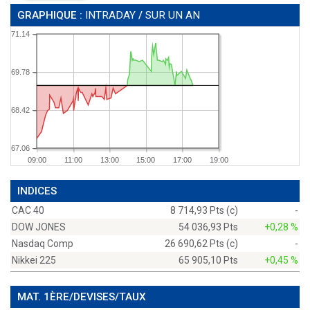
GRAPHIQUE :
INTRADAY
/
SUR UN AN
71.14
69.78
68.42
67.06
09:00
11:00
13:00
15:00
17:00
19:00
INDICES
CAC 40
8 714,93 Pts (c)
-
DOW JONES
54 036,93 Pts
+0,28 %
Nasdaq Comp
26 690,62 Pts (c)
-
Nikkei 225
65 905,10 Pts
+0,45 %
MAT. 1ÈRE/DEVISES/TAUX