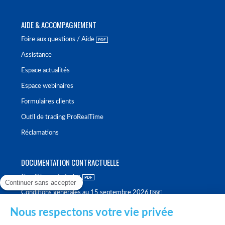
AIDE & ACCOMPAGNEMENT
Foire aux questions / Aide
Assistance
Espace actualités
Espace webinaires
Formulaires clients
Outil de trading ProRealTime
Réclamations
DOCUMENTATION CONTRACTUELLE
Conditions générales
Continuer sans accepter
Conditions générales au 15 septembre 2026
Brochure tarifaire
Nous respectons votre vie privée
Rapport sur la qualité d'exécution