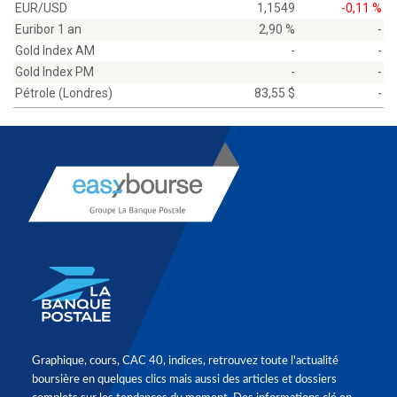
EUR/USD
1,1549
-0,11 %
Euribor 1 an
2,90 %
-
Gold Index AM
-
-
Gold Index PM
-
-
Pétrole (Londres)
83,55 $
-
Graphique, cours, CAC 40, indices, retrouvez toute l'actualité
boursière en quelques clics mais aussi des articles et dossiers