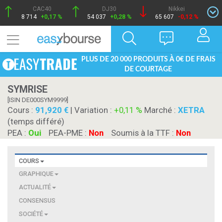
CAC40
DJ30
Nikkei
8 714
+0,17 %
54 037
+0,28 %
65 607
-0,12 %
PLUS DE 20 000 PRODUITS À 0€ DE FRAIS
DE COURTAGE
SYMRISE
[ISIN DE000SYM9999]
Cours :
91,920
| Variation :
+0,11 %
Marché :
XETRA
(temps différé)
PEA :
Oui
PEA-PME :
Non
Soumis à la TTF :
Non
COURS
GRAPHIQUE
ACTUALITÉ
CONSENSUS
SOCIÉTÉ