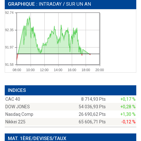
GRAPHIQUE :
INTRADAY
/
SUR UN AN
92.74
92.35
91.97
91.58
08:00
10:00
12:00
14:00
16:00
18:00
20:00
INDICES
CAC 40
8 714,93 Pts
+0,17 %
DOW JONES
54 036,93 Pts
+0,28 %
Nasdaq Comp
26 690,62 Pts
+1,30 %
Nikkei 225
65 606,71 Pts
-0,12 %
MAT. 1ÈRE/DEVISES/TAUX