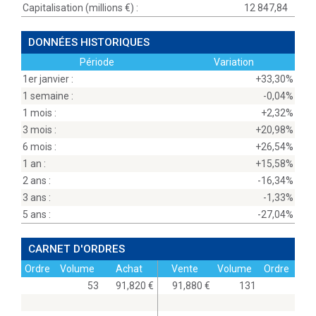
Capitalisation (millions
) :
12 847,84
DONNÉES HISTORIQUES
Période
Variation
1er janvier :
+33,30%
1 semaine :
-0,04%
1 mois :
+2,32%
3 mois :
+20,98%
6 mois :
+26,54%
1 an :
+15,58%
2 ans :
-16,34%
3 ans :
-1,33%
5 ans :
-27,04%
CARNET D'ORDRES
Ordre
Volume
Achat
Vente
Volume
Ordre
53
91,820
91,880
131