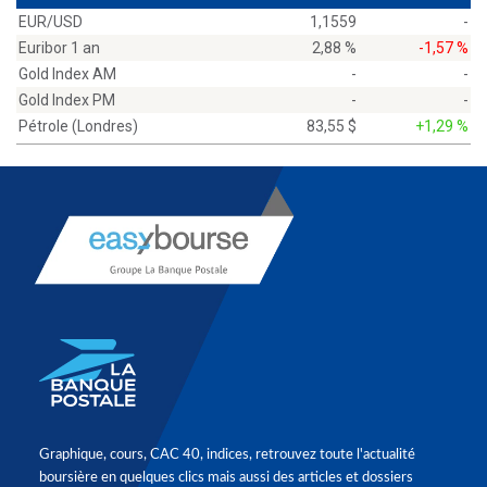
EUR/USD
1,1559
-
Euribor 1 an
2,88 %
-1,57 %
Gold Index AM
-
-
Gold Index PM
-
-
Pétrole (Londres)
83,55 $
+1,29 %
Graphique, cours, CAC 40, indices, retrouvez toute l'actualité
boursière en quelques clics mais aussi des articles et dossiers