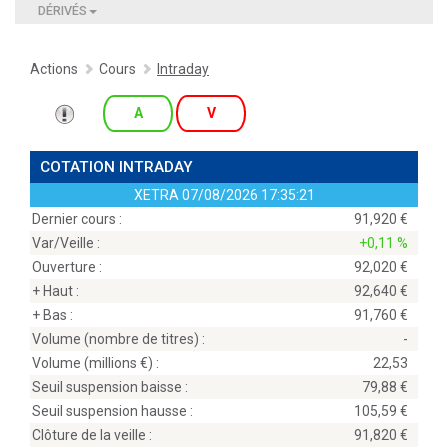
DÉRIVÉS
Actions
Cours
Intraday
A
V
COTATION INTRADAY
XETRA
07/08/2026 17:35:21
Dernier cours :
91,920
Var/Veille :
+0,11 %
Ouverture :
92,020
+ Haut :
92,640
+ Bas :
91,760
Volume (nombre de titres) :
-
Volume (millions
) :
22,53
Seuil suspension baisse :
79,88
Seuil suspension hausse :
105,59
Clôture de la veille :
91,820