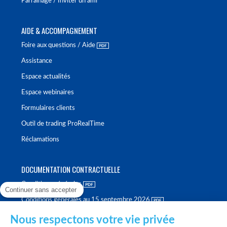
Parrainage / Inviter un ami
AIDE & ACCOMPAGNEMENT
Foire aux questions / Aide
Assistance
Espace actualités
Espace webinaires
Formulaires clients
Outil de trading ProRealTime
Réclamations
DOCUMENTATION CONTRACTUELLE
Conditions générales
Continuer sans accepter
Conditions générales au 15 septembre 2026
Brochure tarifaire
Nous respectons votre vie privée