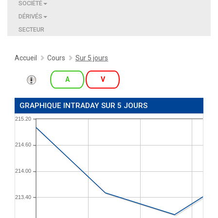
SOCIÉTÉ
DÉRIVÉS
SECTEUR
Accueil
Cours
Sur 5 jours
A
V
GRAPHIQUE INTRADAY SUR 5 JOURS
215.20
214.60
214.00
213.40