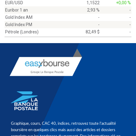
EUR/USD
1,1522
+0,00 %
Euribor 1 an
2,93 %
-
Gold Index AM
-
-
Gold Index PM
-
-
Pétrole (Londres)
82,49 $
-
Graphique, cours, CAC 40, indices, retrouvez toute l'actualité
boursière en quelques clics mais aussi des articles et dossiers