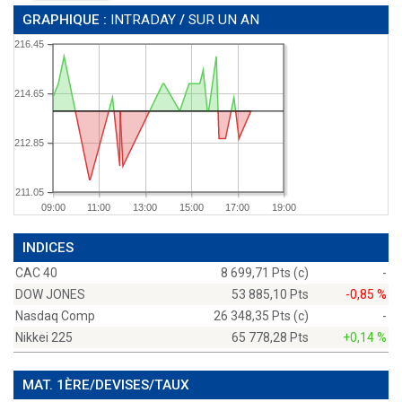
GRAPHIQUE :
INTRADAY
/
SUR UN AN
216.45
214.65
212.85
211.05
09:00
11:00
13:00
15:00
17:00
19:00
INDICES
CAC 40
8 699,71 Pts (c)
-
DOW JONES
53 885,10 Pts
-0,85 %
Nasdaq Comp
26 348,35 Pts (c)
-
Nikkei 225
65 778,28 Pts
+0,14 %
MAT. 1ÈRE/DEVISES/TAUX