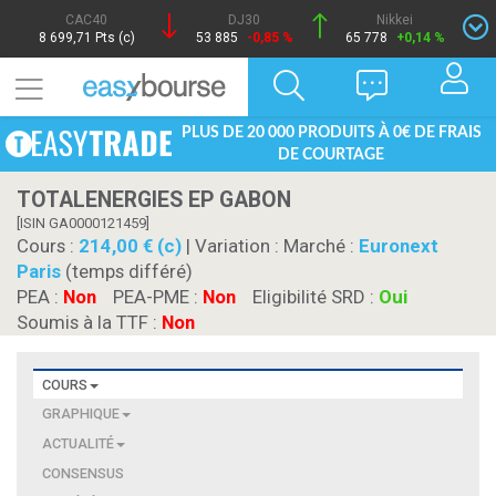
CAC40
DJ30
Nikkei
8 699,71 Pts (c)
53 885
-0,85 %
65 778
+0,14 %
PLUS DE 20 000 PRODUITS À 0€ DE FRAIS
DE COURTAGE
TOTALENERGIES EP GABON
[ISIN GA0000121459]
Cours :
214,00 € (c)
| Variation :
Marché :
Euronext
Paris
(temps différé)
PEA :
Non
PEA-PME :
Non
Eligibilité SRD :
Oui
Soumis à la TTF :
Non
COURS
GRAPHIQUE
ACTUALITÉ
CONSENSUS