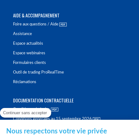
AIDE & ACCOMPAGNEMENT
Foire aux questions / Aide
Assistance
Espace actualités
Espace webinaires
Formulaires clients
Outil de trading ProRealTime
Réclamations
DOCUMENTATION CONTRACTUELLE
Conditions générales
Continuer sans accepter
Conditions générales au 15 septembre 2026
Brochure tarifaire
Nous respectons votre vie privée
Rapport sur la qualité d'exécution