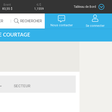
Brent
/$
Tableau de Bord
83,55 $
1,1559
ER
RECHERCHER
Nous contacter
Se connecter
DE COURTAGE
SECTEUR