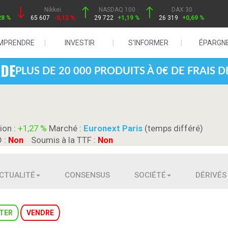
Nikkei
NASDAQ 100
DAX 30
28 %
65 607
-0,12 %
29 722
+1,19 %
26 319
+0,69 %
MPRENDRE
INVESTIR
S'INFORMER
ÉPARGN
PLUS DE 20 000 PRODUITS À 0€ DE FRAIS 
ion :
+1,27 %
Marché :
Euronext Paris
(temps différé)
D :
Non
Soumis à la TTF :
Non
CTUALITÉ
CONSENSUS
SOCIÉTÉ
DÉRIVÉS
TER
VENDRE