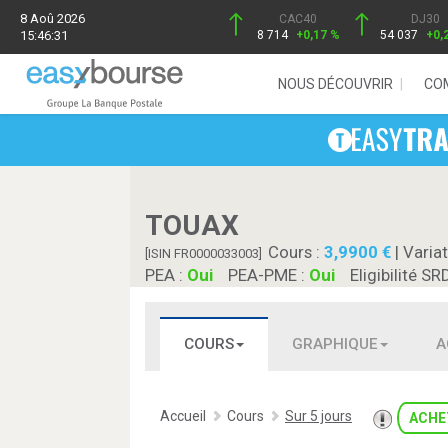
8 Aoû 2026
CAC40
DJ30
15:46:31
8 714
+0,17 %
54 037
+0,
NOUS DÉCOUVRIR
CO
TOUAX
Cours :
3,9900
| Variat
[ISIN FR0000033003]
PEA :
Oui
PEA-PME :
Oui
Eligibilité SR
COURS
GRAPHIQUE
A
Accueil
Cours
Sur 5 jours
ACHE