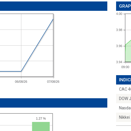
GRAP
4.00
3.98
3.96
3.94
09:00
INDIC
06/08/26
07/08/26
CAC 4
DOW 
Nasda
Nikkei