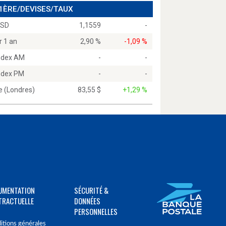
 1ÈRE/DEVISES/TAUX
USD
1,1559
-
r 1 an
2,90 %
-1,09 %
Index AM
-
-
Index PM
-
-
e (Londres)
83,55 $
+1,29 %
UMENTATION
SÉCURITÉ &
TRACTUELLE
DONNÉES
PERSONNELLES
itions générales