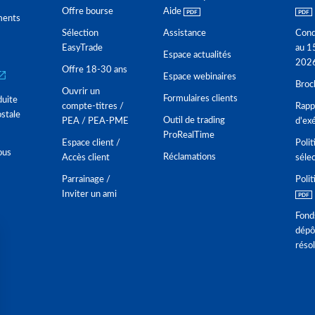
Offre bourse
Aide
ments
Sélection
Assistance
Cond
EasyTrade
au 1
Espace actualités
202
Offre 18-30 ans
Espace webinaires
Broc
Ouvrir un
Formulaires clients
duite
compte-titres /
Rappo
stale
Outil de trading
PEA / PEA-PME
d'ex
ProRealTime
Espace client /
Polit
ous
Réclamations
Accès client
séle
Parrainage /
Polit
Inviter un ami
Fond
dépô
réso