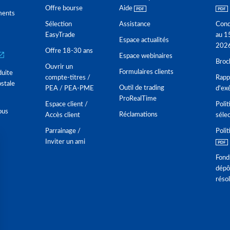
Offre bourse
Aide
ments
Sélection
Assistance
Cond
EasyTrade
au 1
Espace actualités
202
Offre 18-30 ans
Espace webinaires
Broc
Ouvrir un
Formulaires clients
duite
compte-titres /
Rappo
stale
Outil de trading
PEA / PEA-PME
d'ex
ProRealTime
Espace client /
Polit
ous
Réclamations
Accès client
séle
Parrainage /
Polit
Inviter un ami
Fond
dépô
réso