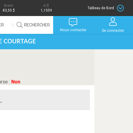
Brent
/$
Tableau de Bord
83,55 $
1,1559
ER
RECHERCHER
Nous contacter
Se connecter
DE COURTAGE
urse :
Non