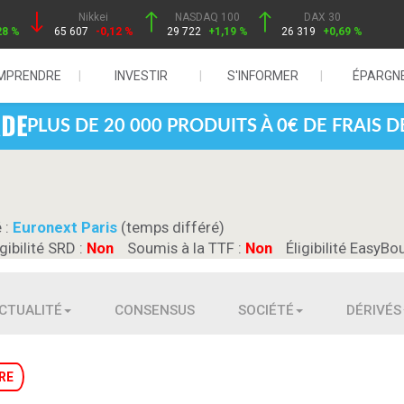
Nikkei
NASDAQ 100
DAX 30
28 %
65 607
-0,12 %
29 722
+1,19 %
26 319
+0,69 %
MPRENDRE
INVESTIR
S'INFORMER
ÉPARGN
PLUS DE 20 000 PRODUITS À 0€ DE FRAIS 
 :
Euronext Paris
(temps différé)
igibilité SRD :
Non
Soumis à la TTF :
Non
Éligibilité EasyBo
CTUALITÉ
CONSENSUS
SOCIÉTÉ
DÉRIVÉS
RE