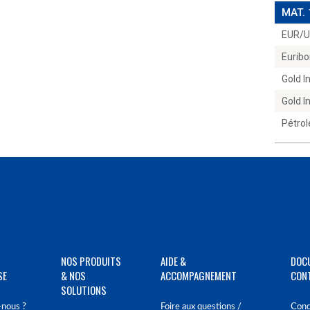
MAT.
EUR/
Euribo
Gold 
Gold 
Pétrol
NOS PRODUITS
AIDE &
DOC
SE
& NOS
ACCOMPAGNEMENT
CON
SOLUTIONS
nous ?
Foire aux questions /
Cond