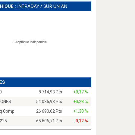
HIQUE :
INTRADAY
/
SUR UN AN
ES
0
8 714,93 Pts
+0,17 %
JONES
54 036,93 Pts
+0,28 %
q Comp
26 690,62 Pts
+1,30 %
 225
65 606,71 Pts
-0,12 %