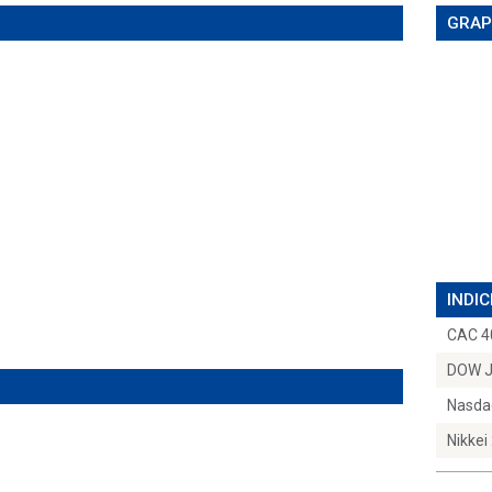
GRAP
INDIC
CAC 4
DOW 
Nasda
Nikkei