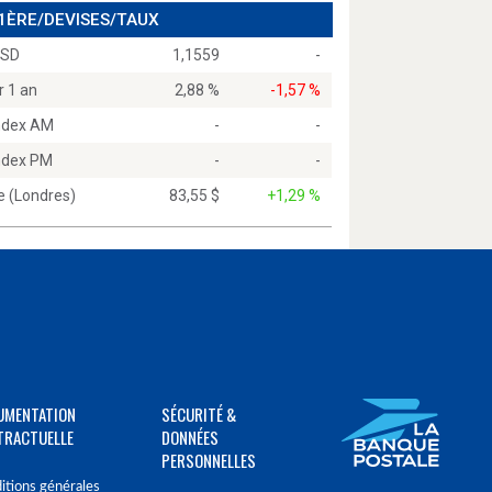
 1ÈRE/DEVISES/TAUX
USD
1,1559
-
r 1 an
2,88 %
-1,57 %
Index AM
-
-
Index PM
-
-
e (Londres)
83,55 $
+1,29 %
UMENTATION
SÉCURITÉ &
TRACTUELLE
DONNÉES
PERSONNELLES
itions générales