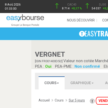
8 Aoû 2026
CAC40
DJ30
01:33:00
8 714
+0,17 %
54 037
+0,
NOUS DÉCOUVRIR
CO
VERGNET
Valeur non cotée Marché
[ISIN FR001400D5I2]
PEA :
Oui
PEA-PME :
Non confirmé
El
COURS
GRAPHIQUE
A
Accueil
Cours
Sur 5 jours
VEND