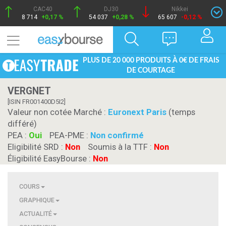
CAC40
DJ30
Nikkei
8 714
+0,17 %
54 037
+0,28 %
65 607
-0,12 %
PLUS DE 20 000 PRODUITS À 0€ DE FRAIS
DE COURTAGE
VERGNET
[ISIN FR001400D5I2]
Valeur non cotée Marché :
Euronext Paris
(temps
différé)
PEA :
Oui
PEA-PME :
Non confirmé
Eligibilité SRD :
Non
Soumis à la TTF :
Non
Éligibilité EasyBourse :
Non
COURS
GRAPHIQUE
ACTUALITÉ