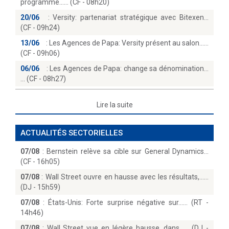
programme...… (CF - 08h20)
20/06
:
Versity: partenariat stratégique avec Bitexen
(CF - 09h24)
13/06
:
Les Agences de Papa: Versity présent au salon...
(CF - 09h06)
06/06
:
Les Agences de Papa: change sa dénomination...
(CF - 08h27)
Lire la suite
ACTUALITÉS SECTORIELLES
07/08
:
Bernstein relève sa cible sur General Dynamics
(CF - 16h05)
07/08
:
Wall Street ouvre en hausse avec les résultats,...
(DJ - 15h59)
07/08
:
États-Unis: Forte surprise négative sur...… (RT -
14h46)
07/08
:
Wall Street vue en légère hausse, dans...… (DJ -