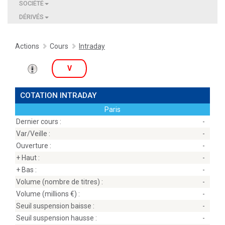
SOCIÉTÉ
DÉRIVÉS
Actions
Cours
Intraday
V
COTATION INTRADAY
Paris
Dernier cours :
-
Var/Veille :
-
Ouverture :
-
+ Haut :
-
+ Bas :
-
Volume (nombre de titres) :
-
Volume (millions
) :
-
Seuil suspension baisse :
-
Seuil suspension hausse :
-