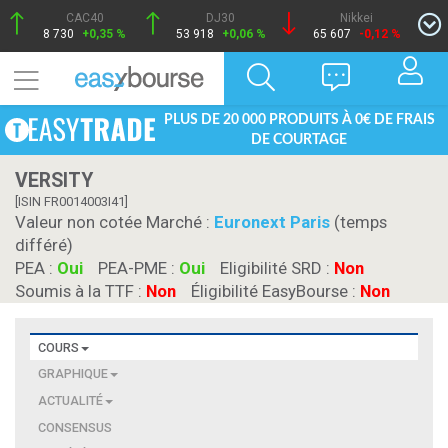
CAC40
DJ30
Nikkei
8 730
+0,35 %
53 918
+0,06 %
65 607
-0,12 %
PLUS DE 20 000 PRODUITS À 0€ DE FRAIS
DE COURTAGE
VERSITY
[ISIN FR0014003I41]
Valeur non cotée Marché :
Euronext Paris
(temps
différé)
PEA :
Oui
PEA-PME :
Oui
Eligibilité SRD :
Non
Soumis à la TTF :
Non
Éligibilité EasyBourse :
Non
COURS
GRAPHIQUE
ACTUALITÉ
CONSENSUS