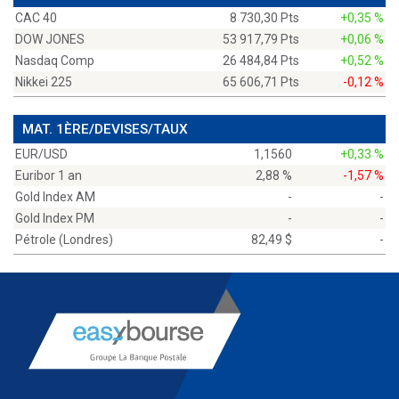
CAC 40
8 730,30 Pts
+0,35 %
DOW JONES
53 917,79 Pts
+0,06 %
Nasdaq Comp
26 484,84 Pts
+0,52 %
Nikkei 225
65 606,71 Pts
-0,12 %
MAT. 1ÈRE/DEVISES/TAUX
EUR/USD
1,1560
+0,33 %
Euribor 1 an
2,88 %
-1,57 %
Gold Index AM
-
-
Gold Index PM
-
-
Pétrole (Londres)
82,49 $
-