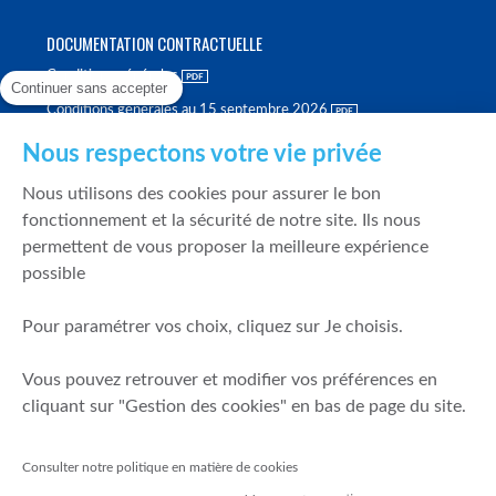
DOCUMENTATION CONTRACTUELLE
Conditions générales
Continuer sans accepter
Conditions générales au 15 septembre 2026
Brochure tarifaire
Nous respectons votre vie privée
Rapport sur la qualité d'exécution
Nous utilisons des cookies pour assurer le bon
Politique de meilleure sélection
fonctionnement et la sécurité de notre site. Ils nous
permettent de vous proposer la meilleure expérience
Politique de durabilité
possible
Fonds de garantie des dépôts et de résolution
Pour paramétrer vos choix, cliquez sur Je choisis.
SÉCURITÉ & DONNÉES PERSONNELLES
Vous pouvez retrouver et modifier vos préférences en
Mentions légales
cliquant sur "Gestion des cookies" en bas de page du site.
Prévention de la fraude
Gérer mes cookies
Consulter notre politique en matière de cookies
Politique de cookies