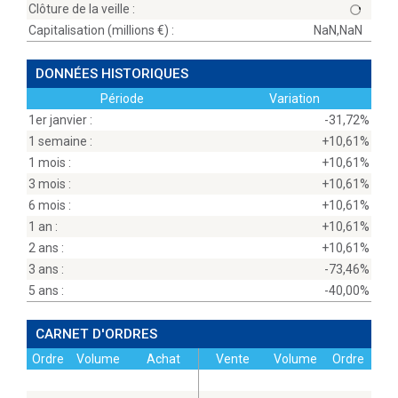
Clôture de la veille :
Capitalisation (millions
) :
NaN,NaN
DONNÉES HISTORIQUES
Période
Variation
1er janvier :
-31,72%
1 semaine :
+10,61%
1 mois :
+10,61%
3 mois :
+10,61%
6 mois :
+10,61%
1 an :
+10,61%
2 ans :
+10,61%
3 ans :
-73,46%
5 ans :
-40,00%
CARNET D'ORDRES
Ordre
Volume
Achat
Vente
Volume
Ordre