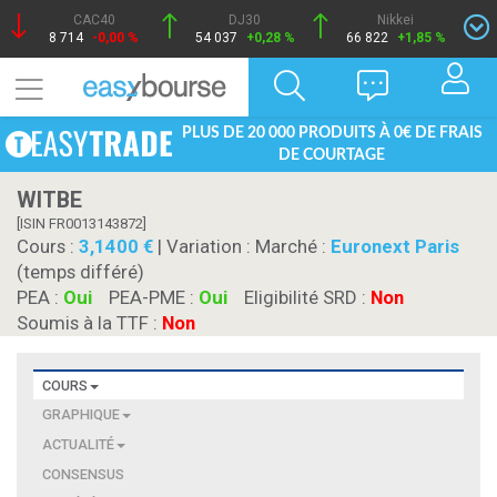
CAC40
DJ30
Nikkei
8 714
-0,00 %
54 037
+0,28 %
66 822
+1,85 %
PLUS DE 20 000 PRODUITS À 0€ DE FRAIS
DE COURTAGE
WITBE
[ISIN FR0013143872]
Cours :
3,1400
| Variation :
Marché :
Euronext Paris
(temps différé)
PEA :
Oui
PEA-PME :
Oui
Eligibilité SRD :
Non
Soumis à la TTF :
Non
COURS
GRAPHIQUE
ACTUALITÉ
CONSENSUS