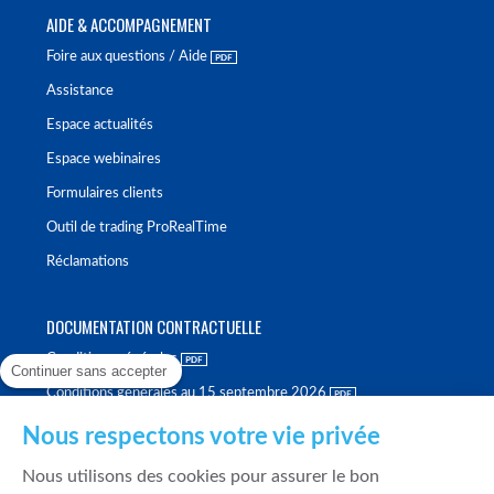
AIDE & ACCOMPAGNEMENT
Foire aux questions / Aide
Assistance
Espace actualités
Espace webinaires
Formulaires clients
Outil de trading ProRealTime
Réclamations
DOCUMENTATION CONTRACTUELLE
Conditions générales
Continuer sans accepter
Conditions générales au 15 septembre 2026
Brochure tarifaire
Nous respectons votre vie privée
Rapport sur la qualité d'exécution
Nous utilisons des cookies pour assurer le bon