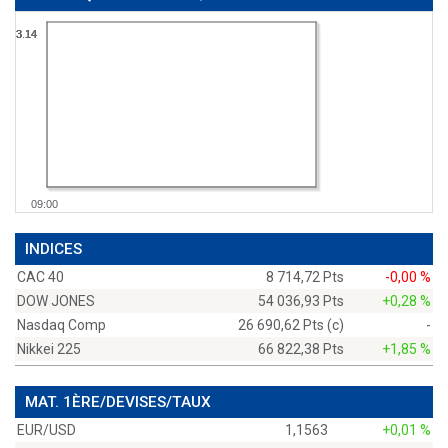
3.14
3.14
3.14
3.14
09:00
INDICES
CAC 40
8 714,72 Pts
-0,00 %
DOW JONES
54 036,93 Pts
+0,28 %
Nasdaq Comp
26 690,62 Pts (c)
-
Nikkei 225
66 822,38 Pts
+1,85 %
MAT. 1ÈRE/DEVISES/TAUX
EUR/USD
1,1563
+0,01 %