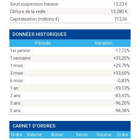
Seuil suspension hausse :
13,23
Clôture de la veille :
13,280
Capitalisation (millions
) :
713,06
DONNÉES HISTORIQUES
Période
Variation
1er janvier :
-17,72%
1 semaine :
+33,20%
1 mois :
+29,79%
3 mois :
+33,60%
6 mois :
-0,83%
1 an :
-59,13%
2 ans :
-83,43%
3 ans :
-96,20%
5 ans :
-98,38%
CARNET D'ORDRES
Ordre
Volume
Achat
Vente
Volume
Ordre