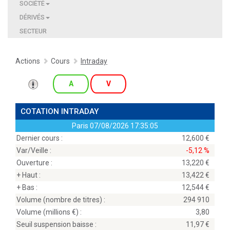
SOCIÉTÉ
DÉRIVÉS
SECTEUR
Actions
Cours
Intraday
A
V
COTATION INTRADAY
Paris
07/08/2026 17:35:05
Dernier cours :
12,600
Var/Veille :
-5,12 %
Ouverture :
13,220
+ Haut :
13,422
+ Bas :
12,544
Volume (nombre de titres) :
294 910
Volume (millions
) :
3,80
Seuil suspension baisse :
11,97