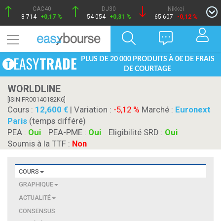
CAC40
DJ30
Nikkei
8 714
+0,17 %
54 054
+0,31 %
65 607
-0,12 %
PLUS DE 20 000 PRODUITS À 0€ DE FRAIS
DE COURTAGE
WORLDLINE
[ISIN FR00140182K6]
Cours :
12,600
| Variation :
-5,12 %
Marché :
Euronext
Paris
(temps différé)
PEA :
Oui
PEA-PME :
Oui
Eligibilité SRD :
Oui
Soumis à la TTF :
Non
COURS
GRAPHIQUE
ACTUALITÉ
CONSENSUS