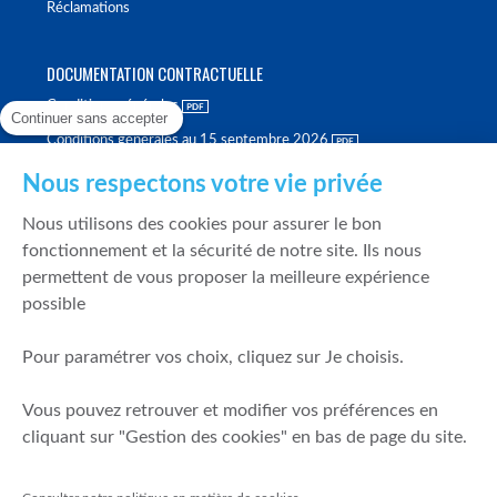
Réclamations
DOCUMENTATION CONTRACTUELLE
Conditions générales
Continuer sans accepter
Conditions générales au 15 septembre 2026
Brochure tarifaire
Nous respectons votre vie privée
Rapport sur la qualité d'exécution
Nous utilisons des cookies pour assurer le bon
Politique de meilleure sélection
fonctionnement et la sécurité de notre site. Ils nous
permettent de vous proposer la meilleure expérience
Politique de durabilité
possible
Fonds de garantie des dépôts et de résolution
Pour paramétrer vos choix, cliquez sur Je choisis.
SÉCURITÉ & DONNÉES PERSONNELLES
Vous pouvez retrouver et modifier vos préférences en
Mentions légales
cliquant sur "Gestion des cookies" en bas de page du site.
Prévention de la fraude
Gérer mes cookies