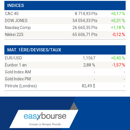
INDICES
CAC 40
8 714,93 Pts
+0,17 %
DOW JONES
54 054,33 Pts
+0,31 %
Nasdaq Comp
26 660,35 Pts
+1,18 %
Nikkei 225
65 606,71 Pts
-0,12 %
MAT. 1ÈRE/DEVISES/TAUX
EUR/USD
1,1567
+0,40 %
Euribor 1 an
2,88 %
-1,57 %
Gold Index AM
-
-
Gold Index PM
-
-
Pétrole (Londres)
82,49 $
-