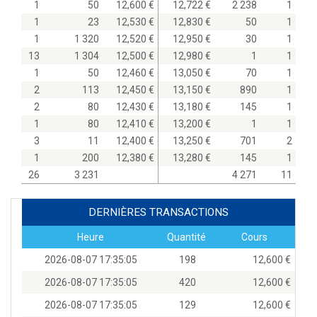
1
50
12,600
12,722
2 238
1
1
23
12,530
12,830
50
1
1
1 320
12,520
12,950
30
1
13
1 304
12,500
12,980
1
1
1
50
12,460
13,050
70
1
2
113
12,450
13,150
890
1
2
80
12,430
13,180
145
1
1
80
12,410
13,200
1
1
3
11
12,400
13,250
701
2
1
200
12,380
13,280
145
1
26
3 231
4 271
11
DERNIÈRES TRANSACTIONS
Heure
Quantité
Cours
2026-08-07 17:35:05
198
12,600
2026-08-07 17:35:05
420
12,600
2026-08-07 17:35:05
129
12,600