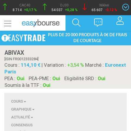
CAC40
DJ30
Nikkei
8 714
+0,17 %
54 037
+0,28 %
65 607
-0,12 %
PLUS DE 20 000 PRODUITS À 0€ DE FRAIS
DE COURTAGE
ABIVAX
[ISIN FR0012333284]
Cours :
114,10
| Variation :
+3,54 %
Marché :
Euronext
Paris
PEA :
Oui
PEA-PME :
Oui
Eligibilité SRD :
Oui
Soumis à la TTF :
Oui
COURS
GRAPHIQUE
ACTUALITÉ
CONSENSUS