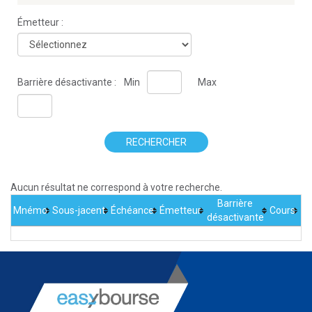
Émetteur :
Barrière désactivante :
Min
Max
RECHERCHER
Aucun résultat ne correspond à votre recherche.
Barrière
Mnémo
Sous-jacent
Échéance
Émetteur
Cours
désactivante