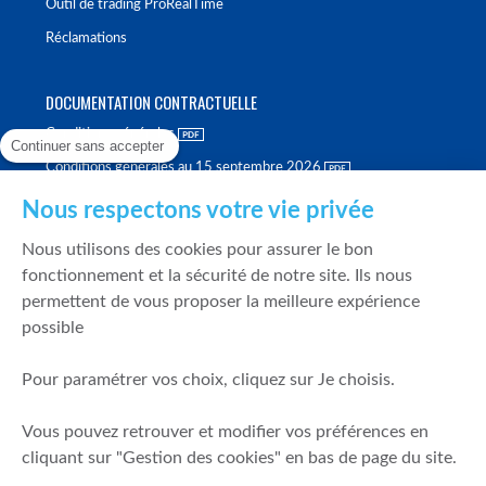
Outil de trading ProRealTime
Réclamations
DOCUMENTATION CONTRACTUELLE
Conditions générales
Continuer sans accepter
Conditions générales au 15 septembre 2026
Brochure tarifaire
Nous respectons votre vie privée
Rapport sur la qualité d'exécution
Nous utilisons des cookies pour assurer le bon
Politique de meilleure sélection
fonctionnement et la sécurité de notre site. Ils nous
permettent de vous proposer la meilleure expérience
Politique de durabilité
possible
Fonds de garantie des dépôts et de résolution
Pour paramétrer vos choix, cliquez sur Je choisis.
SÉCURITÉ & DONNÉES PERSONNELLES
Vous pouvez retrouver et modifier vos préférences en
Mentions légales
cliquant sur "Gestion des cookies" en bas de page du site.
Prévention de la fraude