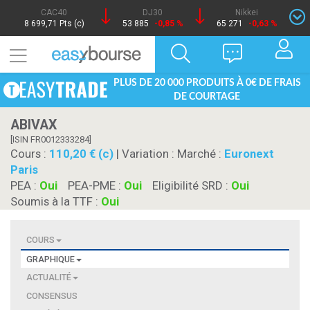
CAC40
DJ30
Nikkei
8 699,71 Pts (c)
53 885
-0,85 %
65 271
-0,63 %
PLUS DE 20 000 PRODUITS À 0€ DE FRAIS
DE COURTAGE
ABIVAX
[ISIN FR0012333284]
Cours :
110,20 € (c)
| Variation :
Marché :
Euronext
Paris
PEA :
Oui
PEA-PME :
Oui
Eligibilité SRD :
Oui
Soumis à la TTF :
Oui
COURS
GRAPHIQUE
ACTUALITÉ
CONSENSUS