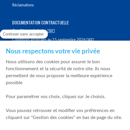
Réclamations
DOCUMENTATION CONTRACTUELLE
Conditions générales
Continuer sans accepter
Conditions générales au 15 septembre 2026
Brochure tarifaire
Nous respectons votre vie privée
Rapport sur la qualité d'exécution
Nous utilisons des cookies pour assurer le bon
Politique de meilleure sélection
fonctionnement et la sécurité de notre site. Ils nous
permettent de vous proposer la meilleure expérience
Politique de durabilité
possible
Fonds de garantie des dépôts et de résolution
Pour paramétrer vos choix, cliquez sur Je choisis.
SÉCURITÉ & DONNÉES PERSONNELLES
Vous pouvez retrouver et modifier vos préférences en
Mentions légales
cliquant sur "Gestion des cookies" en bas de page du site.
Prévention de la fraude
Gérer mes cookies