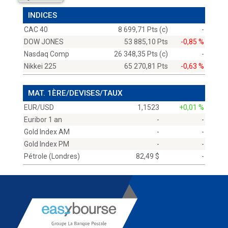
INDICES
CAC 40
8 699,71 Pts (c)
-
DOW JONES
53 885,10 Pts
-0,85 %
Nasdaq Comp
26 348,35 Pts (c)
-
Nikkei 225
65 270,81 Pts
-0,63 %
MAT. 1ÈRE/DEVISES/TAUX
EUR/USD
1,1523
+0,01 %
Euribor 1 an
-
-
Gold Index AM
-
-
Gold Index PM
-
-
Pétrole (Londres)
82,49 $
-