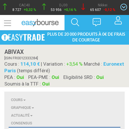
CAC40
DJ30
Nikkei
8 727
+0,32 %
53 956
+0,16 %
65 607
-0,12 %
PLUS DE 20 000 PRODUITS À 0€ DE FRAIS
DE COURTAGE
ABIVAX
[ISIN FR0012333284]
Cours :
114,10
| Variation :
+3,54 %
Marché :
Euronext
Paris
(temps différé)
PEA :
Oui
PEA-PME :
Oui
Eligibilité SRD :
Oui
Soumis à la TTF :
Oui
COURS
GRAPHIQUE
ACTUALITÉ
CONSENSUS