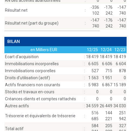
RN des activités abandonnées
:
0
0
0
-336
-176
-147
Résultat net
:
102
242
740
-147
-176
-147
Résultat net (part du groupe)
:
740
242
740
BILAN
en Milliers EUR
12/25
12/24
12/23
Ecart d'acquisition
:
18 419
18 419
18 419
Immobilisations incorporelles
:
6 605
6 606
6 604
Immobilisations corporelles
:
527
715
878
Droits d'utilisation (actif)
:
1 563
1 951
0
Actifs financiers non courants
:
5 983
6 867
15 189
Stocks et travaux en-cours
:
0
0
0
Créances clients et comptes rattachés
:
0
0
0
Autres actifs
:
34 559
26 449
34 030
516
144
251
Trésorerie et équivalents de trésorerie
:
685
221
942
584
205
327
Total actif
: