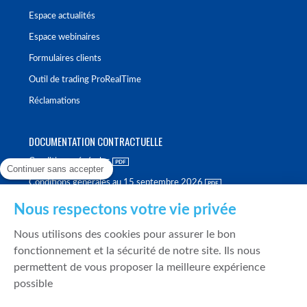
Espace actualités
Espace webinaires
Formulaires clients
Outil de trading ProRealTime
Réclamations
DOCUMENTATION CONTRACTUELLE
Conditions générales
Continuer sans accepter
Conditions générales au 15 septembre 2026
Brochure tarifaire
Nous respectons votre vie privée
Rapport sur la qualité d'exécution
Nous utilisons des cookies pour assurer le bon
Politique de meilleure sélection
fonctionnement et la sécurité de notre site. Ils nous
permettent de vous proposer la meilleure expérience
Politique de durabilité
possible
Fonds de garantie des dépôts et de résolution