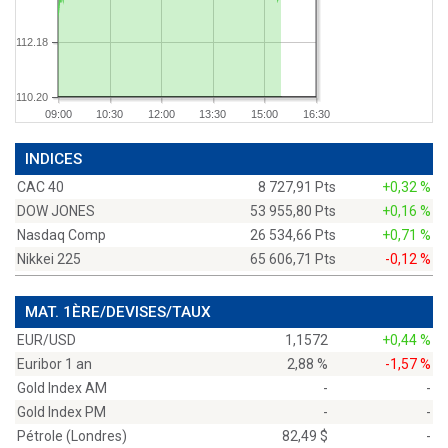
112.18
110.20
09:00
10:30
12:00
13:30
15:00
16:30
INDICES
CAC 40
8 727,91 Pts
+0,32 %
DOW JONES
53 955,80 Pts
+0,16 %
Nasdaq Comp
26 534,66 Pts
+0,71 %
Nikkei 225
65 606,71 Pts
-0,12 %
MAT. 1ÈRE/DEVISES/TAUX
EUR/USD
1,1572
+0,44 %
Euribor 1 an
2,88 %
-1,57 %
Gold Index AM
-
-
Gold Index PM
-
-
Pétrole (Londres)
82,49 $
-