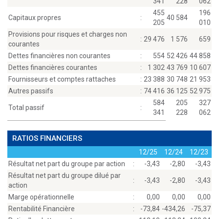
341
228
062
455
196
Capitaux propres
:
40 584
205
010
Provisions pour risques et charges non
:
29 476
1 576
659
courantes
Dettes financières non courantes
:
554
52 426
44 858
Dettes financières courantes
:
1 302
43 769
10 607
Fournisseurs et comptes rattaches
:
23 388
30 748
21 953
Autres passifs
:
74 416
36 125
52 975
584
205
327
Total passif
:
341
228
062
RATIOS FINANCIERS
12/25
12/24
12/23
Résultat net part du groupe par action
:
-3,43
-2,80
-3,43
Résultat net part du groupe dilué par
:
-3,43
-2,80
-3,43
action
Marge opérationnelle
:
0,00
0,00
0,00
Rentabilité Financière
:
-73,84
-434,26
-75,37