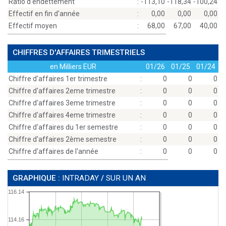
Ratio d'endettement
:
-113,10
-118,34
-100,24
Effectif en fin d'année
:
0,00
0,00
0,00
Effectif moyen
:
68,00
67,00
40,00
CHIFFRES D'AFFAIRES TRIMESTRIELS
en Milliers EUR
01/26
01/25
01/24
Chiffre d'affaires 1er trimestre
:
0
0
0
Chiffre d'affaires 2eme trimestre
:
0
0
0
Chiffre d'affaires 3eme trimestre
:
0
0
0
Chiffre d'affaires 4eme trimestre
:
0
0
0
Chiffre d'affaires du 1er semestre
:
0
0
0
Chiffre d'affaires 2ème semestre
:
0
0
0
Chiffre d'affaires de l'année
:
0
0
0
GRAPHIQUE :
INTRADAY
/
SUR UN AN
116.14
114.16