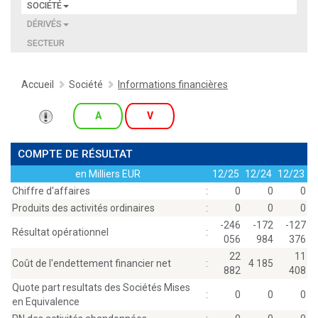
SOCIÉTÉ
DÉRIVÉS
SECTEUR
Accueil
Société
Informations financières
A
V
COMPTE DE RÉSULTAT
en Milliers EUR
12/25
12/24
12/23
Chiffre d'affaires
:
0
0
0
Produits des activités ordinaires
:
0
0
0
-246
-172
-127
Résultat opérationnel
:
056
984
376
22
11
Coût de l'endettement financier net
:
4 185
882
408
Quote part resultats des Sociétés Mises
:
0
0
0
en Equivalence