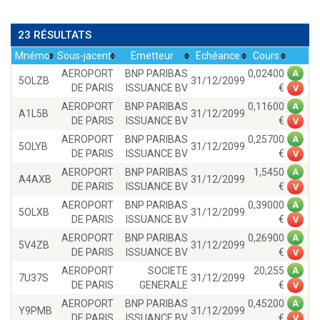
23 RÉSULTATS
Mnémo
Sous-jacent
Emetteur
Echéance
Cours
AEROPORT
BNP PARIBAS
0,02400
A
5OLZB
31/12/2099
DE PARIS
ISSUANCE BV
V
AEROPORT
BNP PARIBAS
0,11600
A
A1L5B
31/12/2099
DE PARIS
ISSUANCE BV
V
AEROPORT
BNP PARIBAS
0,25700
A
5OLYB
31/12/2099
DE PARIS
ISSUANCE BV
V
AEROPORT
BNP PARIBAS
1,5450
A
A4AXB
31/12/2099
DE PARIS
ISSUANCE BV
V
AEROPORT
BNP PARIBAS
0,39000
A
5OLXB
31/12/2099
DE PARIS
ISSUANCE BV
V
AEROPORT
BNP PARIBAS
0,26900
A
5V4ZB
31/12/2099
DE PARIS
ISSUANCE BV
V
AEROPORT
SOCIETE
20,255
A
7U37S
31/12/2099
DE PARIS
GENERALE
V
AEROPORT
BNP PARIBAS
0,45200
A
Y9PMB
31/12/2099
DE PARIS
ISSUANCE BV
V