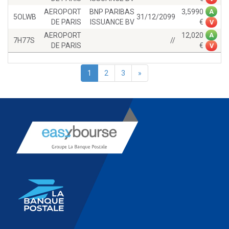
AEROPORT
BNP PARIBAS
3,5990
A
5OLWB
31/12/2099
DE PARIS
ISSUANCE BV
V
AEROPORT
12,020
A
7H77S
//
DE PARIS
V
1
2
3
»