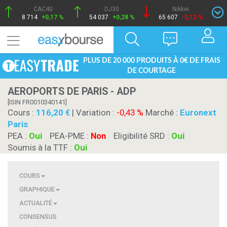
CAC40
DJ30
Nikkei
8 714
+0,17 %
54 037
+0,28 %
65 607
-0,12 %
PLUS DE 20 000 PRODUITS À 0€ DE FRAIS
DE COURTAGE
AEROPORTS DE PARIS - ADP
[ISIN FR0010340141]
Cours :
116,20
| Variation :
-0,43 %
Marché :
Euronext
Paris
PEA :
Oui
PEA-PME :
Non
Eligibilité SRD :
Oui
Soumis à la TTF :
Oui
COURS
GRAPHIQUE
ACTUALITÉ
CONSENSUS