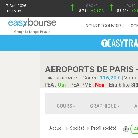
7 Aoû 2026
CAC40
DJ30
18:15:08
8 714
+0,17 %
53 964
+0,
NOUS DÉCOUVRIR
CO
AEROPORTS DE PARIS 
Cours :
116,20
| Variat
[ISIN FR0010340141]
PEA :
Oui
PEA-PME :
Non
Eligibilité SR
COURS
GRAPHIQUE
A
Accueil
Société
Profil société
A