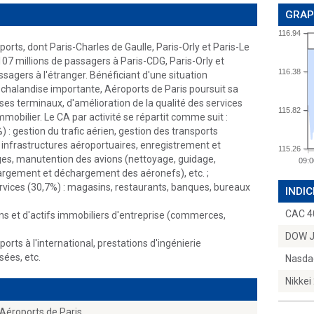
GRAP
116.94
orts, dont Paris-Charles de Gaulle, Paris-Orly et Paris-Le
 107 millions de passagers à Paris-CDG, Paris-Orly et
116.38
ssagers à l'étranger. Bénéficiant d'une situation
chalandise importante, Aéroports de Paris poursuit sa
ses terminaux, d'amélioration de la qualité des services
115.82
obilier. Le CA par activité se répartit comme suit :
 : gestion du trafic aérien, gestion des transports
 infrastructures aéroportuaires, enregistrement et
115.26
ges, manutention des avions (nettoyage, guidage,
09:0
rgement et déchargement des aéronefs), etc. ;
rvices (30,7%) : magasins, restaurants, banques, bureaux
INDIC
CAC 4
ains et d'actifs immobiliers d'entreprise (commerces,
DOW 
rts à l'international, prestations d'ingénierie
sées, etc.
Nasda
Nikkei
Aéroports de Paris