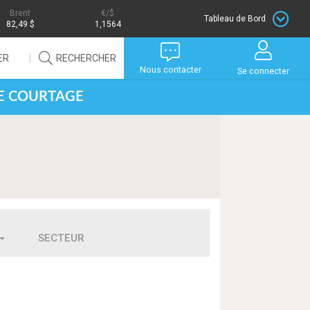
Brent
/$
Tableau de Bord
82,49 $
1,1564
ER
RECHERCHER
Nous contacter
Se connecter
DE COURTAGE
SECTEUR