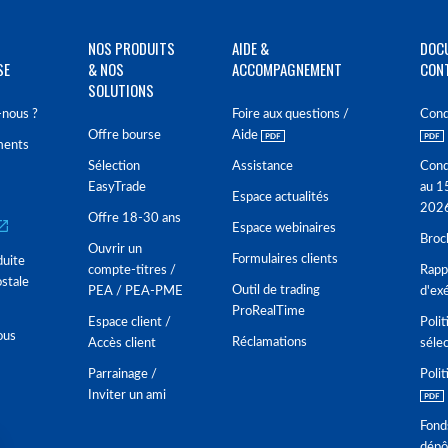
NOS PRODUITS
AIDE &
DOC
SE
& NOS
ACCOMPAGNEMENT
CON
SOLUTIONS
nous ?
Foire aux questions /
Cond
Offre bourse
Aide
ments
Sélection
Assistance
Cond
EasyTrade
au 1
Espace actualités
202
Offre 18-30 ans
Espace webinaires
Broc
Ouvrir un
Formulaires clients
duite
compte-titres /
Rappo
stale
Outil de trading
PEA / PEA-PME
d'ex
ProRealTime
Espace client /
Polit
ous
Réclamations
Accès client
séle
Parrainage /
Polit
Inviter un ami
Fond
dépô