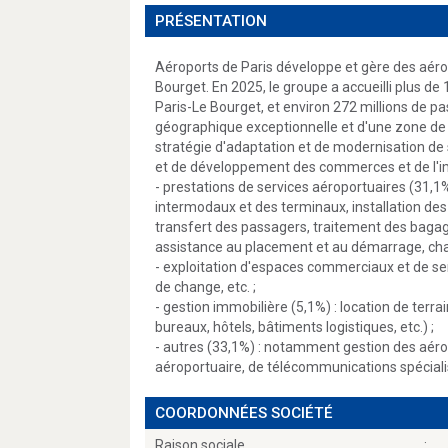
PRÉSENTATION
Aéroports de Paris développe et gère des aérop
Bourget. En 2025, le groupe a accueilli plus de
Paris-Le Bourget, et environ 272 millions de pa
géographique exceptionnelle et d'une zone de 
stratégie d'adaptation et de modernisation de 
et de développement des commerces et de l'imm
- prestations de services aéroportuaires (31,1%)
intermodaux et des terminaux, installation des
transfert des passagers, traitement des baga
assistance au placement et au démarrage, cha
- exploitation d'espaces commerciaux et de se
de change, etc. ;
- gestion immobilière (5,1%) : location de terr
bureaux, hôtels, bâtiments logistiques, etc.) ;
- autres (33,1%) : notamment gestion des aéropo
aéroportuaire, de télécommunications spéciali
COORDONNÉES SOCIÉTÉ
Raison sociale
: