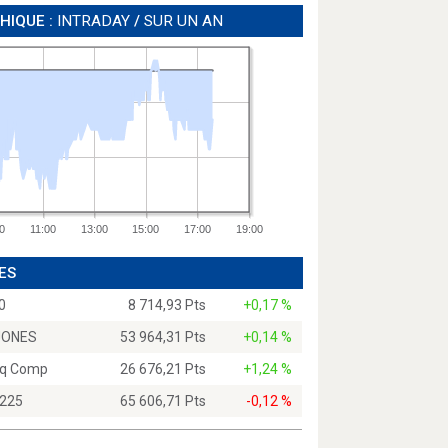
HIQUE :
INTRADAY
/
SUR UN AN
0
11:00
13:00
15:00
17:00
19:00
ES
0
8 714,93 Pts
+0,17 %
JONES
53 964,31 Pts
+0,14 %
q Comp
26 676,21 Pts
+1,24 %
 225
65 606,71 Pts
-0,12 %