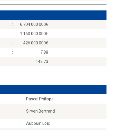
:
6 704 000 000
:
1 160 000 000
:
426 000 000
:
7.88
:
149.73
:
--
:
Pascal Philippe
s
:
Sirven Bertrand
:
Aubouin Loïc