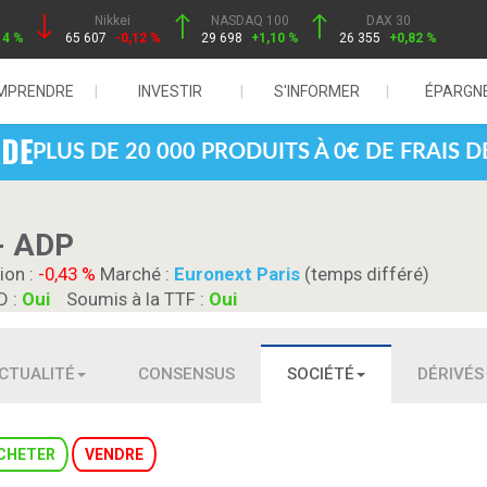
Nikkei
NASDAQ 100
DAX 30
14 %
65 607
-0,12 %
29 698
+1,10 %
26 355
+0,82 %
MPRENDRE
INVESTIR
S'INFORMER
ÉPARGN
PLUS DE 20 000 PRODUITS À 0€ DE FRAIS 
- ADP
ion :
-0,43 %
Marché :
Euronext Paris
(temps différé)
D :
Oui
Soumis à la TTF :
Oui
CTUALITÉ
CONSENSUS
SOCIÉTÉ
DÉRIVÉS
CHETER
VENDRE