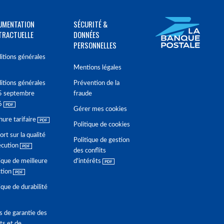
UMENTATION
SÉCURITÉ &
TRACTUELLE
DONNÉES
PERSONNELLES
itions générales
Mentions légales
itions générales
Prévention de la
5 septembre
fraude
6
Gérer mes cookies
hure tarifaire
Politique de cookies
rt sur la qualité
Politique de gestion
écution
des conflits
ique de meilleure
d'intérêts
ction
ique de durabilité
s de garantie des
ts et de