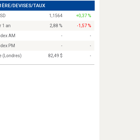
 1ÈRE/DEVISES/TAUX
USD
1,1564
+0,37 %
r 1 an
2,88 %
-1,57 %
Index AM
-
-
Index PM
-
-
e (Londres)
82,49 $
-