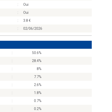
:
Oui
:
Oui
:
3.8
:
02/06/2026
:
50.6%
:
28.4%
:
8%
:
7.7%
:
2.6%
:
1.8%
:
0.7%
:
0.2%