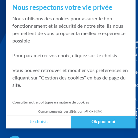
Nous respectons votre vie privée
Nous utilisons des cookies pour assurer le bon
fonctionnement et la sécurité de notre site. Ils nous
permettent de vous proposer la meilleure expérience
possible
Graphique, co
en quelques cl
tendances du
Pour paramétrer vos choix, cliquez sur Je choisis.
accompagner 
Vous pouvez retrouver et modifier vos préférences en
Tous droits r
cliquant sur "Gestion des cookies" en bas de page du
différés d'au 
site.
clients connec
SUIVEZ-NOUS
Consulter notre politique en matière de cookies
Consentements certifiés par
Je choisis
Ok pour moi
Plateforme de Gestion du Consentement : Personnalisez vos Optio
Axeptio consent