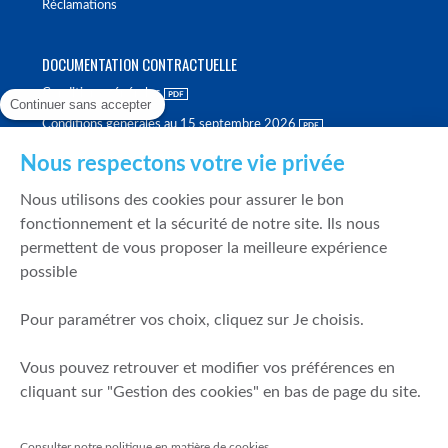
Réclamations
DOCUMENTATION CONTRACTUELLE
Conditions générales
Continuer sans accepter
Conditions générales au 15 septembre 2026
Brochure tarifaire
Nous respectons votre vie privée
Rapport sur la qualité d'exécution
Nous utilisons des cookies pour assurer le bon
Politique de meilleure sélection
fonctionnement et la sécurité de notre site. Ils nous
permettent de vous proposer la meilleure expérience
Politique de durabilité
possible
Fonds de garantie des dépôts et de résolution
Pour paramétrer vos choix, cliquez sur Je choisis.
SÉCURITÉ & DONNÉES PERSONNELLES
Vous pouvez retrouver et modifier vos préférences en
Mentions légales
cliquant sur "Gestion des cookies" en bas de page du site.
Prévention de la fraude
Gérer mes cookies
Consulter notre politique en matière de cookies