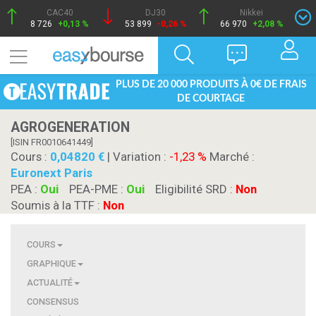
CAC40
DJ30
Nikkei
8 726
+0,13 %
53 899
-0,26 %
66 970
+2,08 %
PLUS DE 20 000 PRODUITS À 0€ DE FRAIS
DE COURTAGE
AGROGENERATION
[ISIN FR0010641449]
Cours :
0,04820
| Variation :
-1,23 %
Marché :
Euronext Paris
PEA :
Oui
PEA-PME :
Oui
Eligibilité SRD :
Non
Soumis à la TTF :
Non
COURS
GRAPHIQUE
ACTUALITÉ
CONSENSUS