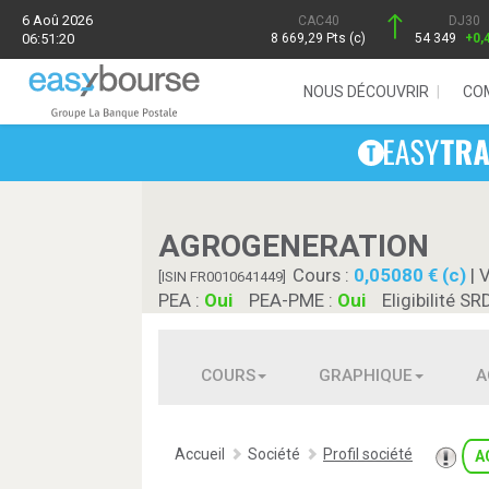
6 Aoû 2026
CAC40
DJ30
06:51:20
8 669,29 Pts (c)
54 349
+0,
NOUS DÉCOUVRIR
CO
AGROGENERATION
Cours :
0,05080 € (c)
| 
[ISIN FR0010641449]
PEA :
Oui
PEA-PME :
Oui
Eligibilité SR
COURS
GRAPHIQUE
A
Accueil
Société
Profil société
A