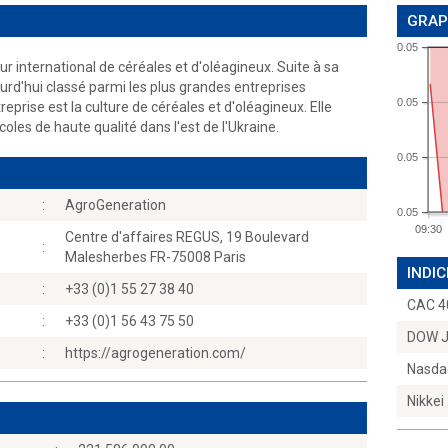
GRAP
0.05
 international de céréales et d'oléagineux. Suite à sa
urd'hui classé parmi les plus grandes entreprises
0.05
treprise est la culture de céréales et d'oléagineux. Elle
oles de haute qualité dans l'est de l'Ukraine.
0.05
:
AgroGeneration
0.05
09:30
Centre d'affaires REGUS, 19 Boulevard
:
Malesherbes FR-75008 Paris
INDIC
:
+33 (0)1 55 27 38 40
CAC 4
:
+33 (0)1 56 43 75 50
DOW 
:
https://agrogeneration.com/
Nasda
Nikkei