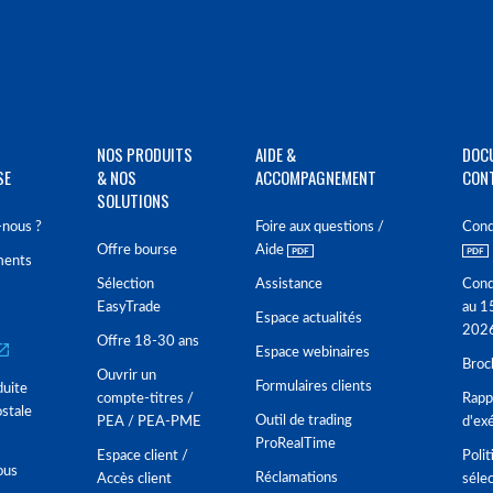
NOS PRODUITS
AIDE &
DOC
SE
& NOS
ACCOMPAGNEMENT
CON
SOLUTIONS
nous ?
Foire aux questions /
Cond
Offre bourse
Aide
ments
Sélection
Assistance
Cond
EasyTrade
au 1
Espace actualités
202
Offre 18-30 ans
Espace webinaires
Broc
Ouvrir un
Formulaires clients
duite
compte-titres /
Rappo
stale
Outil de trading
PEA / PEA-PME
d'ex
ProRealTime
Espace client /
Polit
ous
Réclamations
Accès client
séle