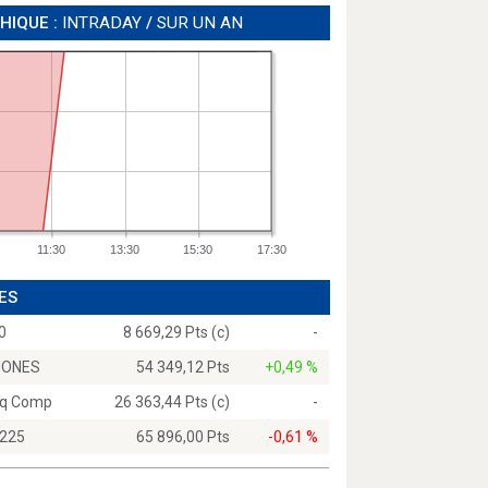
HIQUE :
INTRADAY
/
SUR UN AN
11:30
13:30
15:30
17:30
ES
0
8 669,29 Pts (c)
-
JONES
54 349,12 Pts
+0,49 %
q Comp
26 363,44 Pts (c)
-
 225
65 896,00 Pts
-0,61 %