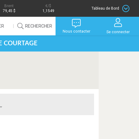
Brent
/$
Tableau de Bord
79,45 $
1,1549
ER
RECHERCHER
Nous contacter
Se connecter
DE COURTAGE