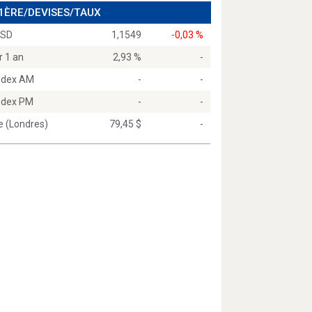
 1ÈRE/DEVISES/TAUX
USD
1,1549
-0,03 %
r 1 an
2,93 %
-
Index AM
-
-
Index PM
-
-
e (Londres)
79,45 $
-