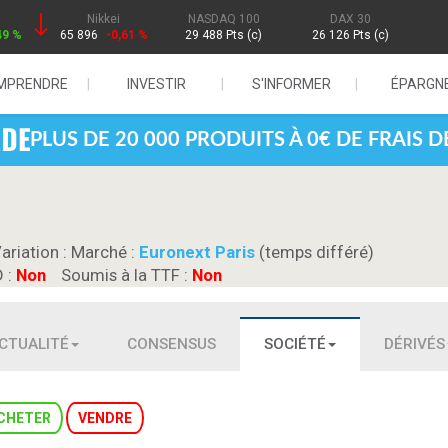
Nikkei
NASDAQ 100
DAX 30
49 %
65 896
-0,61 %
29 488 Pts (c)
26 126 Pts (c)
MPRENDRE
INVESTIR
S'INFORMER
ÉPARGN
PLUS DE 20 000 PRODUITS À 0€ DE FRAIS 
Variation :
Marché :
Euronext Paris
(temps différé)
D :
Non
Soumis à la TTF :
Non
CTUALITÉ
CONSENSUS
SOCIÉTÉ
DÉRIVÉS
CHETER
VENDRE