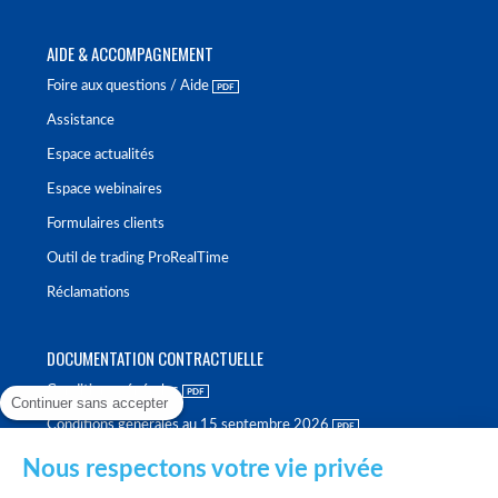
AIDE & ACCOMPAGNEMENT
Foire aux questions / Aide
Assistance
Espace actualités
Espace webinaires
Formulaires clients
Outil de trading ProRealTime
Réclamations
DOCUMENTATION CONTRACTUELLE
Conditions générales
Continuer sans accepter
Conditions générales au 15 septembre 2026
Brochure tarifaire
Nous respectons votre vie privée
Rapport sur la qualité d'exécution