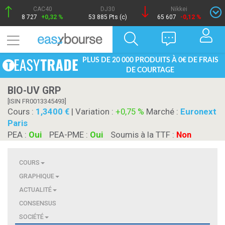
CAC40
DJ30
Nikkei
8 727
+0,32 %
53 885 Pts (c)
65 607
-0,12 %
PLUS DE 20 000 PRODUITS À 0€ DE FRAIS
DE COURTAGE
BIO-UV GRP
[ISIN FR0013345493]
Cours :
1,3400
| Variation :
+0,75 %
Marché :
Euronext
Paris
PEA :
Oui
PEA-PME :
Oui
Soumis à la TTF :
Non
COURS
GRAPHIQUE
ACTUALITÉ
CONSENSUS
SOCIÉTÉ