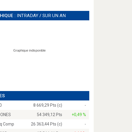
HIQUE :
INTRADAY
/
SUR UN AN
ES
0
8 669,29 Pts (c)
-
JONES
54 349,12 Pts
+0,49 %
q Comp
26 363,44 Pts (c)
-