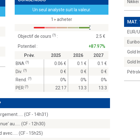
Nikkei
Un seul analyste suit la valeur.
1
acheter
MAT.
EUR/
(?)
Objectif de cours
:
2.5
Euribo
Potentiel :
+87.97%
Gold 
Prév.
2025
2026
2027
Gold 
(?)
BNA
0.06
0.1
0.1
(?)
Div.
0
0
0
Pétrol
(?)
Rend.
0%
0%
0%
(?)
PER
22.17
13.3
13.3
P
argement...… (CF - 14h31)
enue' au...… (CF - 12h30)
d avec...… (CF - 15h25)