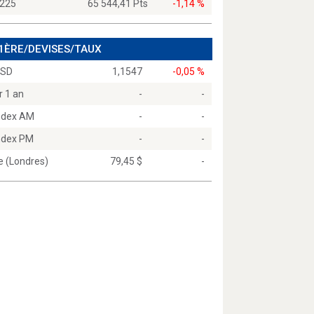
 225
65 544,41 Pts
-1,14 %
 1ÈRE/DEVISES/TAUX
USD
1,1547
-0,05 %
r 1 an
-
-
Index AM
-
-
Index PM
-
-
e (Londres)
79,45 $
-