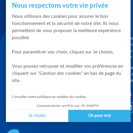
Nous respectons votre vie privée
Nous utilisons des cookies pour assurer le bon
fonctionnement et la sécurité de notre site. Ils nous
permettent de vous proposer la meilleure expérience
possible
Graphique, co
en quelques cl
tendances du
Pour paramétrer vos choix, cliquez sur Je choisis.
accompagner 
Vous pouvez retrouver et modifier vos préférences en
Tous droits r
cliquant sur "Gestion des cookies" en bas de page du
différés d'au 
site.
clients connec
SUIVEZ-NOUS
Consulter notre politique en matière de cookies
Consentements certifiés par
Je choisis
Ok pour moi
Plateforme de Gestion du Consentement : Personnalisez vos Optio
Axeptio consent
Notre plateforme vous permet d'adapter et de gérer vos paramètres 