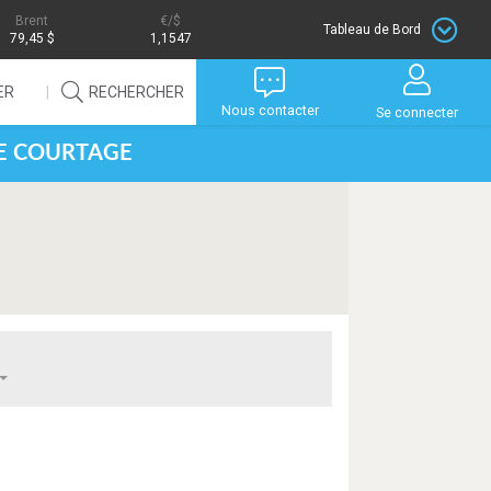
Brent
/$
Tableau de Bord
79,45 $
1,1547
ER
RECHERCHER
Nous contacter
Se connecter
DE COURTAGE