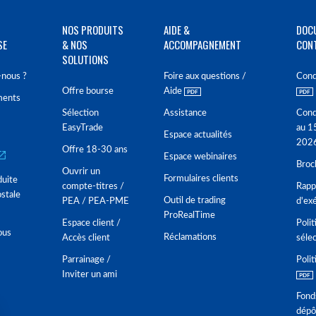
NOS PRODUITS
AIDE &
DOC
SE
& NOS
ACCOMPAGNEMENT
CON
SOLUTIONS
nous ?
Foire aux questions /
Cond
Offre bourse
Aide
ments
Sélection
Assistance
Cond
EasyTrade
au 1
Espace actualités
202
Offre 18-30 ans
Espace webinaires
Broc
Ouvrir un
Formulaires clients
duite
compte-titres /
Rappo
stale
Outil de trading
PEA / PEA-PME
d'ex
ProRealTime
Espace client /
Polit
ous
Réclamations
Accès client
séle
Parrainage /
Polit
Inviter un ami
Fond
dépô