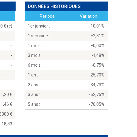
DONNÉES HISTORIQUES
Période
Variation
0 € (c)
1er janvier :
-10,01%
-
1 semaine :
+2,31%
-
1 mois :
+0,00%
-
3 mois :
-1,48%
-
6 mois :
-0,75%
-
1 an :
-25,70%
-
2 ans :
-34,73%
1,20
3 ans :
-62,75%
1,46
5 ans :
-76,05%
,3300
18,83