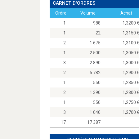
CARNET D'ORDRES
Ordre
Volume
Achat
1
988
1,320
1
22
1,315
2
1 675
1,310
1
2 500
1,305
3
2 890
1,300
2
5 782
1,290
1
550
1,285
2
1 390
1,280
1
550
1,275
3
1 040
1,270
17
17 387