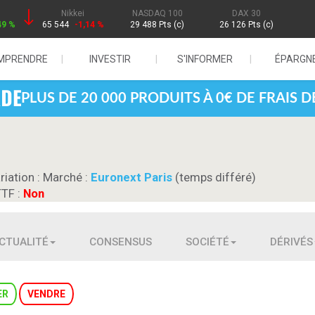
Nikkei
NASDAQ 100
DAX 30
49 %
65 544
-1,14 %
29 488 Pts (c)
26 126 Pts (c)
MPRENDRE
INVESTIR
S'INFORMER
ÉPARGN
PLUS DE 20 000 PRODUITS À 0€ DE FRAIS 
riation :
Marché :
Euronext Paris
(temps différé)
TTF :
Non
CTUALITÉ
CONSENSUS
SOCIÉTÉ
DÉRIVÉS
ER
VENDRE