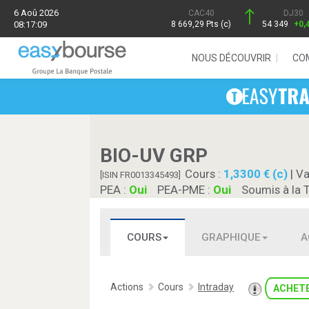
6 Aoû 2026
CAC40
DJ30
08:17:09
8 669,29 Pts (c)
54 349
+0,
NOUS DÉCOUVRIR
CO
BIO-UV GRP
Cours :
1,3300 € (c)
| Va
[ISIN FR0013345493]
PEA :
Oui
PEA-PME :
Oui
Soumis à la 
COURS
GRAPHIQUE
A
Actions
Cours
Intraday
ACHET