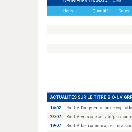
DERNIÈRES TRANSACTIONS
Heure
Quantité
Cours
ACTUALITÉS SUR LE TITRE BIO-UV GR
14/02
:
Bio-UV: l'augmentation de capital l
23/07
:
Bio-UV: vers une activité 'plus sout
19/07
:
Bio-UV: bien orienté après un accor