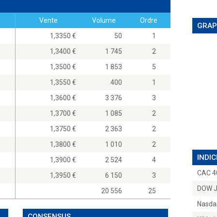
Vente
Volume
Ordre
GRAP
0
1,3350
50
1
0
1,3400
1 745
2
0
1,3500
1 853
5
0
1,3550
400
1
0
1,3600
3 376
3
0
1,3700
1 085
2
0
1,3750
2 363
2
0
1,3800
1 010
2
INDIC
0
1,3900
2 524
4
CAC 4
0
1,3950
6 150
3
DOW 
20 556
25
Nasda
CONSENSUS