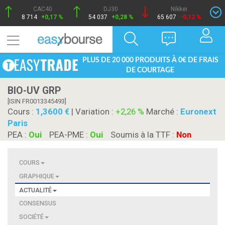
CAC40
DJ30
Nikkei
8 714
+0,17 %
54 037
+0,28 %
65 607
-0,12 %
PLUS DE 20 000 PRODUITS À 0€ DE FRAIS
DE COURTAGE
BIO-UV GRP
[ISIN FR0013345493]
Cours :
1,3600
| Variation :
+2,26 %
Marché :
Euronext
Paris
PEA :
Oui
PEA-PME :
Oui
Soumis à la TTF :
Non
COURS
GRAPHIQUE
ACTUALITÉ
CONSENSUS
SOCIÉTÉ