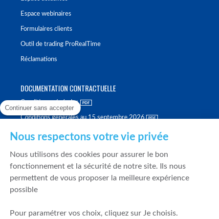
Espace webinaires
Formulaires clients
Outil de trading ProRealTime
Réclamations
DOCUMENTATION CONTRACTUELLE
Conditions générales
Continuer sans accepter
Conditions générales au 15 septembre 2026
Brochure tarifaire
Nous respectons votre vie privée
Rapport sur la qualité d'exécution
Nous utilisons des cookies pour assurer le bon
Politique de meilleure sélection
fonctionnement et la sécurité de notre site. Ils nous
permettent de vous proposer la meilleure expérience
Politique de durabilité
possible
Fonds de garantie des dépôts et de résolution
Pour paramétrer vos choix, cliquez sur Je choisis.