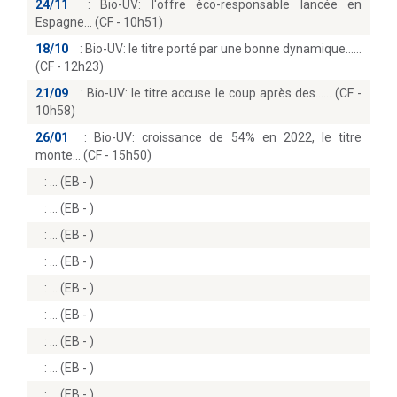
24/11
:
Bio-UV: l'offre éco-responsable lancée en
Espagne… (CF - 10h51)
18/10
:
Bio-UV: le titre porté par une bonne dynamique...
(CF - 12h23)
21/09
:
Bio-UV: le titre accuse le coup après des...… (CF -
10h58)
26/01
:
Bio-UV: croissance de 54% en 2022, le titre
monte… (CF - 15h50)
:
(EB - )
:
(EB - )
:
(EB - )
:
(EB - )
:
(EB - )
:
(EB - )
:
(EB - )
:
(EB - )
:
(EB - )