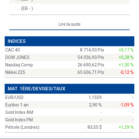
:
(EB - )
Lire la suite
INDICES
CAC 40
8 714,93 Pts
+0,17 %
DOW JONES
54 036,93 Pts
+0,28 %
Nasdaq Comp
26 690,62 Pts
+1,30 %
Nikkei 225
65 606,71 Pts
-0,12 %
MAT. 1ÈRE/DEVISES/TAUX
EUR/USD
1,1559
-
Euribor 1 an
2,90 %
-1,09 %
Gold Index AM
-
-
Gold Index PM
-
-
Pétrole (Londres)
83,55 $
+1,29 %