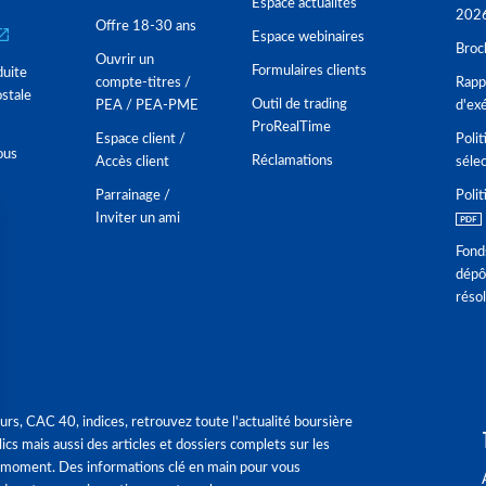
Espace actualités
202
Offre 18-30 ans
Espace webinaires
Broc
Ouvrir un
Formulaires clients
duite
compte-titres /
Rappo
stale
Outil de trading
PEA / PEA-PME
d'ex
ProRealTime
Espace client /
Polit
ous
Réclamations
Accès client
séle
Parrainage /
Polit
Inviter un ami
Fond
dépô
réso
urs, CAC 40, indices, retrouvez toute l'actualité boursière
ics mais aussi des articles et dossiers complets sur les
 moment. Des informations clé en main pour vous