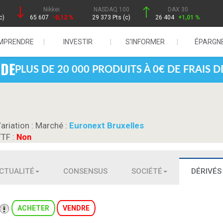
Nikkei
NASDAQ 100
DAX 30
c)
65 607
-0,12 %
29 373 Pts (c)
26 404
+1,01 %
MPRENDRE
INVESTIR
S'INFORMER
ÉPARGN
PLUS DE 20 000 PRODUITS À 0€ DE FRAIS 
Variation :
Marché :
Euronext Bruxelles
TTF :
Non
CTUALITÉ
CONSENSUS
SOCIÉTÉ
DÉRIVÉS
ACHETER
VENDRE