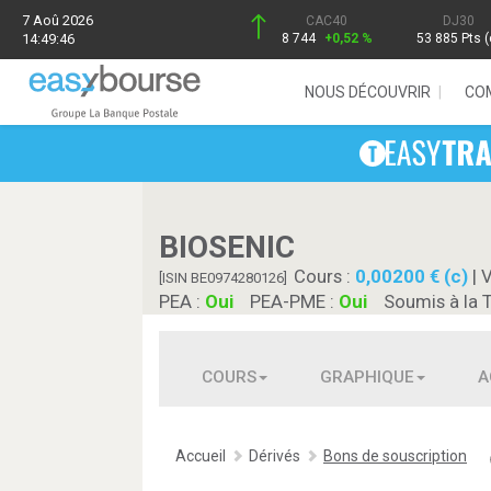
7 Aoû 2026
CAC40
DJ30
14:49:46
8 744
+0,52 %
53 885 Pts (
NOUS DÉCOUVRIR
CO
BIOSENIC
Cours :
0,00200 € (c)
| 
[ISIN BE0974280126]
PEA :
Oui
PEA-PME :
Oui
Soumis à la 
COURS
GRAPHIQUE
A
Accueil
Dérivés
Bons de souscription