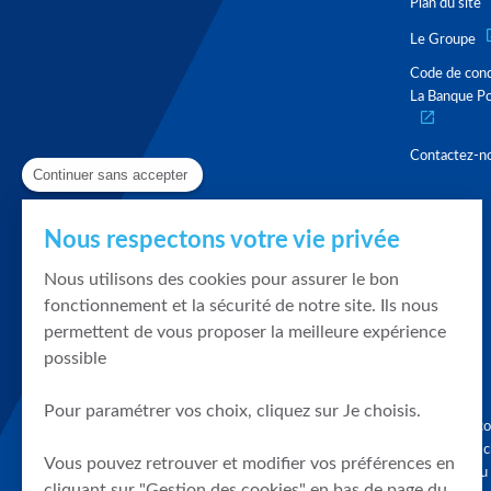
Plan du site
Le Groupe
Code de con
La Banque Po
Contactez-n
Continuer sans accepter
Nous respectons votre vie privée
Nous utilisons des cookies pour assurer le bon
fonctionnement et la sécurité de notre site. Ils nous
permettent de vous proposer la meilleure expérience
possible
Pour paramétrer vos choix, cliquez sur Je choisis.
Graphique, co
en quelques cl
Vous pouvez retrouver et modifier vos préférences en
tendances du
cliquant sur "Gestion des cookies" en bas de page du