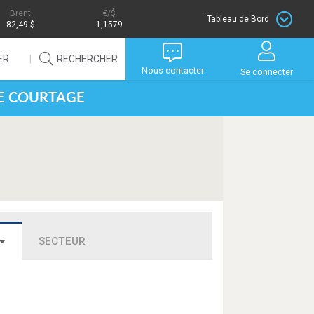
Brent
/$
Tableau de Bord
82,49 $
1,1579
ER
RECHERCHER
Nous contacter
Se connecter
DE COURTAGE
SECTEUR