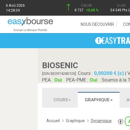
6 Aoû 2026
CAC40
DJ30
14:28:39
8 727
+0,68 %
54 349 Pts (
NOUS DÉCOUVRIR
CO
BIOSENIC
Cours :
0,00200 € (c)
| 
[ISIN BE0974280126]
PEA :
Oui
PEA-PME :
Oui
Soumis à la 
COURS
GRAPHIQUE
A
Accueil
Graphique
Dynamique