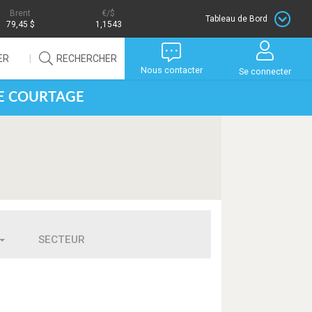
Brent
/$
Tableau de Bord
79,45 $
1,1543
ER
RECHERCHER
Nous contacter
Se connecter
DE COURTAGE
SECTEUR