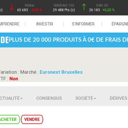
Nikkei
NASDAQ 100
DAX 30
c)
65 683
-0,93 %
29 488 Pts (c)
26 183
+0,22 %
MPRENDRE
INVESTIR
S'INFORMER
ÉPARGN
PLUS DE 20 000 PRODUITS À 0€ DE FRAIS 
Variation :
Marché :
Euronext Bruxelles
TTF :
Non
CTUALITÉ
CONSENSUS
SOCIÉTÉ
DÉRIVÉS
ACHETER
VENDRE