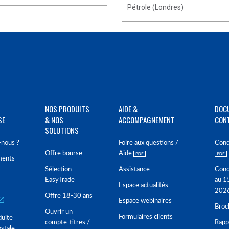
Pétrole (Londres)
NOS PRODUITS
AIDE &
DOC
SE
& NOS
ACCOMPAGNEMENT
CON
SOLUTIONS
nous ?
Foire aux questions /
Cond
Offre bourse
Aide
ments
Sélection
Assistance
Cond
EasyTrade
au 1
Espace actualités
202
Offre 18-30 ans
Espace webinaires
Broc
Ouvrir un
Formulaires clients
duite
compte-titres /
Rappo
stale