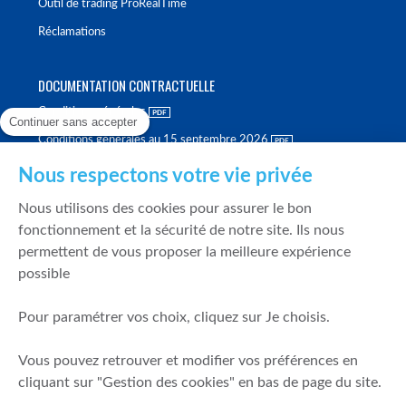
Outil de trading ProRealTime
Réclamations
DOCUMENTATION CONTRACTUELLE
Conditions générales
Continuer sans accepter
Conditions générales au 15 septembre 2026
Brochure tarifaire
Nous respectons votre vie privée
Rapport sur la qualité d'exécution
Nous utilisons des cookies pour assurer le bon
Politique de meilleure sélection
fonctionnement et la sécurité de notre site. Ils nous
permettent de vous proposer la meilleure expérience
Politique de durabilité
possible
Fonds de garantie des dépôts et de résolution
Pour paramétrer vos choix, cliquez sur Je choisis.
SÉCURITÉ & DONNÉES PERSONNELLES
Vous pouvez retrouver et modifier vos préférences en
Mentions légales
cliquant sur "Gestion des cookies" en bas de page du site.
Prévention de la fraude