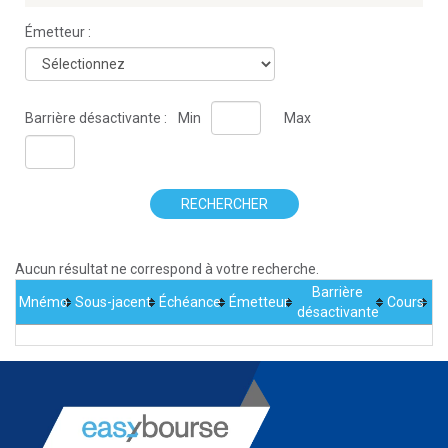
Émetteur :
Barrière désactivante :
Min
Max
RECHERCHER
Aucun résultat ne correspond à votre recherche.
Barrière
Mnémo
Sous-jacent
Échéance
Émetteur
Cours
désactivante