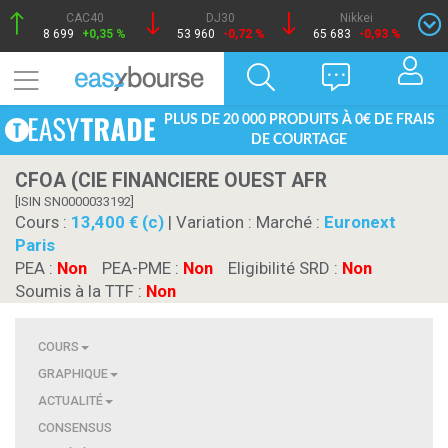
CAC40
DJ30
Nikkei
8 699
+0,35 %
53 960
-0,72 %
65 683
-0,93 %
PLUS DE 20 000 PRODUITS À 0€ DE FRAIS
DE COURTAGE
CFOA (CIE FINANCIERE OUEST AFR
[ISIN SN0000033192]
Cours :
13,400 € (c)
| Variation :
Marché :
Euronext
Paris
PEA :
Non
PEA-PME :
Non
Eligibilité SRD :
Non
Soumis à la TTF :
Non
COURS
GRAPHIQUE
ACTUALITÉ
CONSENSUS