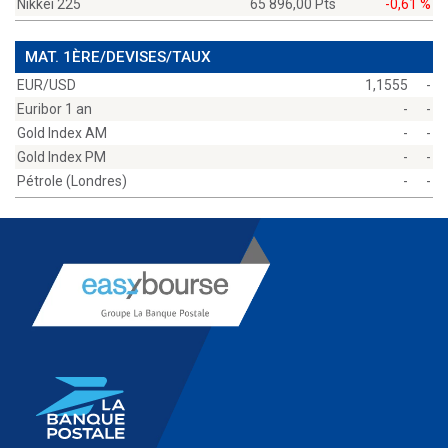
Nikkei 225
65 896,00 Pts
-0,61 %
MAT. 1ÈRE/DEVISES/TAUX
EUR/USD
1,1555
-
Euribor 1 an
-
-
Gold Index AM
-
-
Gold Index PM
-
-
Pétrole (Londres)
-
-