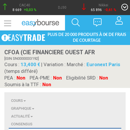
CAC40
Nikkei
DJ30
8 669
+0,03 %
65 896
-0,61 %
PLUS DE 20 000 PRODUITS À 0€ DE FRAIS
DE COURTAGE
CFOA (CIE FINANCIERE OUEST AFR
[ISIN SN0000033192]
Cours :
13,400
| Variation :
Marché :
Euronext Paris
(temps différé)
PEA :
Non
PEA-PME :
Non
Eligibilité SRD :
Non
Soumis à la TTF :
Non
COURS
GRAPHIQUE
ACTUALITÉ
CONSENSUS