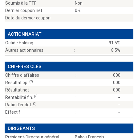
Soumis à la TTF
:
Non
Dernier coupon net
:
0
Date du dernier coupon
:
ACTIONNARIAT
Octide Holding
:
91.5%
Autres actionnaires
:
8.5%
CHIFFRES CLÉS
Chiffre d'affaires
:
000
(?)
Résultat op.
:
000
Résultat net
:
000
(?)
Rentabilité fin.
:
--
(?)
Ratio d'endet.
:
--
Effectif
:
--
DIRIGEANTS
Président-Directeur général
:
Bakou François