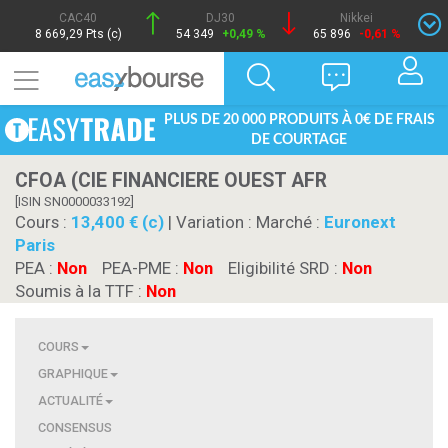
CAC40
DJ30
Nikkei
8 669,29 Pts (c)
54 349
+0,49 %
65 896
-0,61 %
PLUS DE 20 000 PRODUITS À 0€ DE FRAIS
DE COURTAGE
CFOA (CIE FINANCIERE OUEST AFR
[ISIN SN0000033192]
Cours :
13,400 € (c)
| Variation :
Marché :
Euronext
Paris
PEA :
Non
PEA-PME :
Non
Eligibilité SRD :
Non
Soumis à la TTF :
Non
COURS
GRAPHIQUE
ACTUALITÉ
CONSENSUS