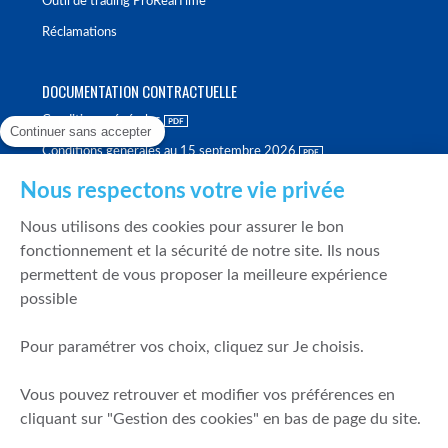
Outil de trading ProRealTime
Réclamations
DOCUMENTATION CONTRACTUELLE
Conditions générales
Continuer sans accepter
Conditions générales au 15 septembre 2026
Brochure tarifaire
Nous respectons votre vie privée
Rapport sur la qualité d'exécution
Nous utilisons des cookies pour assurer le bon
Politique de meilleure sélection
fonctionnement et la sécurité de notre site. Ils nous
permettent de vous proposer la meilleure expérience
Politique de durabilité
possible
Fonds de garantie des dépôts et de résolution
Pour paramétrer vos choix, cliquez sur Je choisis.
SÉCURITÉ & DONNÉES PERSONNELLES
Vous pouvez retrouver et modifier vos préférences en
Mentions légales
cliquant sur "Gestion des cookies" en bas de page du site.
Prévention de la fraude