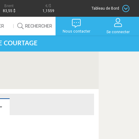
Brent
/$
Tableau de Bord
83,55 $
1,1559
ER
RECHERCHER
Nous contacter
Se connecter
DE COURTAGE