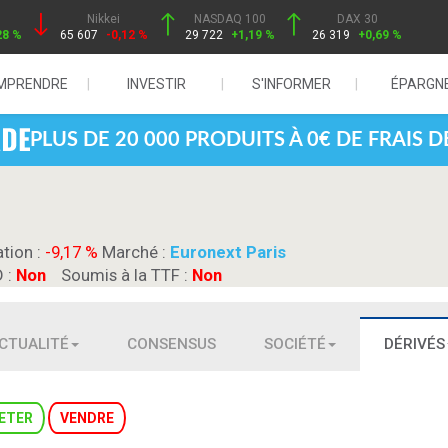
Nikkei
NASDAQ 100
DAX 30
28 %
65 607
-0,12 %
29 722
+1,19 %
26 319
+0,69 %
MPRENDRE
INVESTIR
S'INFORMER
ÉPARGN
PLUS DE 20 000 PRODUITS À 0€ DE FRAIS 
ation :
-9,17 %
Marché :
Euronext Paris
D :
Non
Soumis à la TTF :
Non
CTUALITÉ
CONSENSUS
SOCIÉTÉ
DÉRIVÉS
ETER
VENDRE