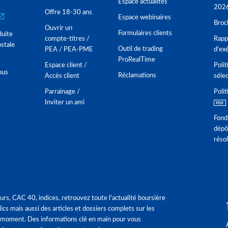
Espace actualités
202
Offre 18-30 ans
Espace webinaires
Broc
Ouvrir un
Formulaires clients
duite
compte-titres /
Rappo
stale
Outil de trading
PEA / PEA-PME
d'ex
ProRealTime
Espace client /
Polit
ous
Réclamations
Accès client
séle
Parrainage /
Polit
Inviter un ami
Fond
dépô
réso
urs, CAC 40, indices, retrouvez toute l'actualité boursière
ics mais aussi des articles et dossiers complets sur les
 moment. Des informations clé en main pour vous