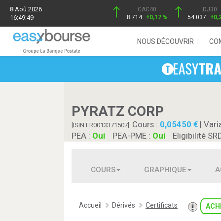
8 Aoû 2026
CAC40
DJ30
16:49:49
8 714
+0,17 %
54 037
+0,
NOUS DÉCOUVRIR
CO
PYRATZ CORP
Cours :
0,05450
| Vari
[ISIN FR0013371507]
PEA :
Oui
PEA-PME :
Oui
Eligibilité SR
COURS
GRAPHIQUE
A
Accueil
Dérivés
Certificats
ACH