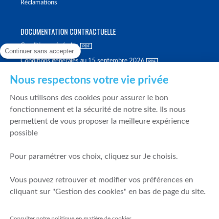
Réclamations
DOCUMENTATION CONTRACTUELLE
Conditions générales
Continuer sans accepter
Conditions générales au 15 septembre 2026
Brochure tarifaire
Nous respectons votre vie privée
Rapport sur la qualité d'exécution
Nous utilisons des cookies pour assurer le bon
Politique de meilleure sélection
fonctionnement et la sécurité de notre site. Ils nous
permettent de vous proposer la meilleure expérience
Politique de durabilité
possible
Fonds de garantie des dépôts et de résolution
Pour paramétrer vos choix, cliquez sur Je choisis.
SÉCURITÉ & DONNÉES PERSONNELLES
Vous pouvez retrouver et modifier vos préférences en
Mentions légales
cliquant sur "Gestion des cookies" en bas de page du site.
Prévention de la fraude
Gérer mes cookies
Consulter notre politique en matière de cookies