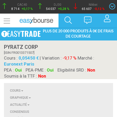
CAC40
DJ30
Nikkei
8 714
+0,17 %
54 037
+0,28 %
65 607
-0,12 %
PLUS DE 20 000 PRODUITS À 0€ DE FRAIS
DE COURTAGE
PYRATZ CORP
[ISIN FR0013371507]
Cours :
0,05450
| Variation :
-9,17 %
Marché :
Euronext Paris
PEA :
Oui
PEA-PME :
Oui
Eligibilité SRD :
Non
Soumis à la TTF :
Non
COURS
GRAPHIQUE
ACTUALITÉ
CONSENSUS