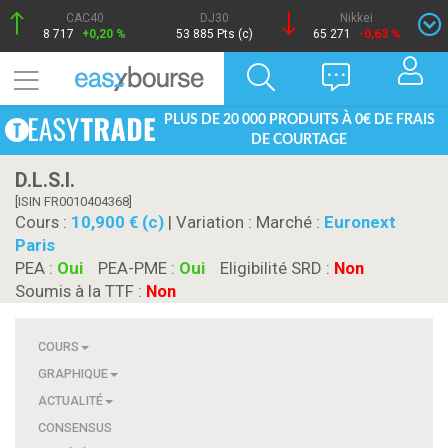
CAC40
DJ30
Nikkei
8 717
+0,20 %
53 885 Pts (c)
65 271
-0,63 %
PLUS DE 20 000 PRODUITS À 0€ DE FRAIS
DE COURTAGE
D.L.S.I.
[ISIN FR0010404368]
Cours :
10,900 € (c)
| Variation :
Marché :
Euronext
Paris
PEA :
Oui
PEA-PME :
Oui
Eligibilité SRD :
Non
Soumis à la TTF :
Non
COURS
GRAPHIQUE
ACTUALITÉ
CONSENSUS