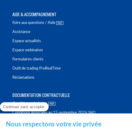
AIDE & ACCOMPAGNEMENT
Foire aux questions / Aide
Assistance
Espace actualités
Espace webinaires
Formulaires clients
Outil de trading ProRealTime
Réclamations
DOCUMENTATION CONTRACTUELLE
Conditions générales
Continuer sans accepter
Conditions générales au 15 septembre 2026
Brochure tarifaire
Nous respectons votre vie privée
Rapport sur la qualité d'exécution