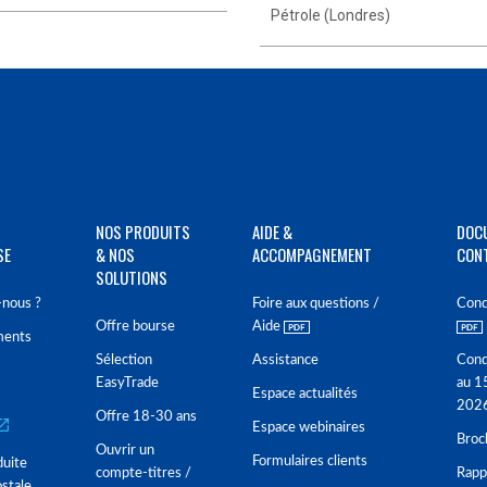
Pétrole (Londres)
NOS PRODUITS
AIDE &
DOC
SE
& NOS
ACCOMPAGNEMENT
CON
SOLUTIONS
nous ?
Foire aux questions /
Cond
Offre bourse
Aide
ments
Sélection
Assistance
Cond
EasyTrade
au 1
Espace actualités
202
Offre 18-30 ans
Espace webinaires
Broc
Ouvrir un
Formulaires clients
duite
compte-titres /
Rappo
stale