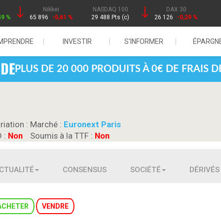
Nikkei
NASDAQ 100
DAX 30
49 %
65 896
-0,61 %
29 488 Pts (c)
26 126
-0,29 %
MPRENDRE
INVESTIR
S'INFORMER
ÉPARGN
PLUS DE 20 000 PRODUITS À 0€ DE FRAIS 
riation :
Marché :
Euronext Paris
D :
Non
Soumis à la TTF :
Non
CTUALITÉ
CONSENSUS
SOCIÉTÉ
DÉRIVÉS
ACHETER
VENDRE