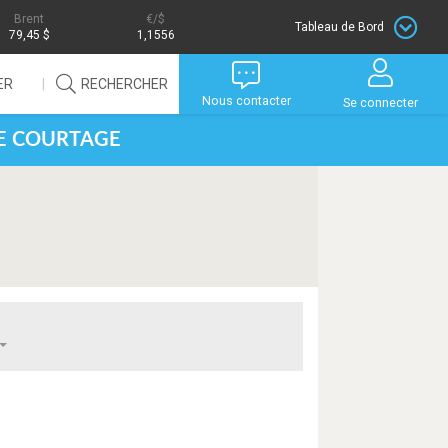
Brent
/$
Tableau de Bord
79,45 $
1,1556
ER
RECHERCHER
Nous contacter
Se connecter
DE COURTAGE