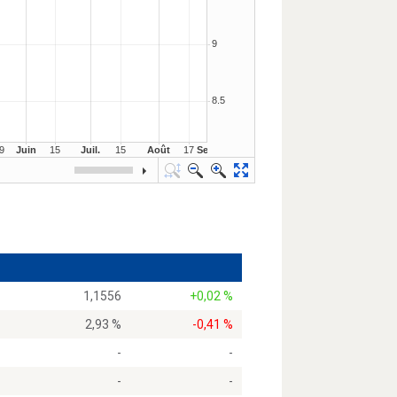
1,1556
+0,02 %
2,93 %
-0,41 %
-
-
-
-