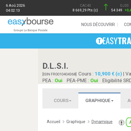
6 Aoû 2026
CAC40
DJ30
04:02:13
8 669,29 Pts (c)
54 349
+0,
NOUS DÉCOUVRIR
CO
D.L.S.I.
Cours :
10,900 € (c)
| Va
[ISIN FR0010404368]
PEA :
Oui
PEA-PME :
Oui
Eligibilité SR
COURS
GRAPHIQUE
A
Accueil
Graphique
Dynamique