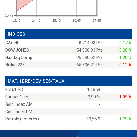
10.79
13:45
14:45
15:45
16:45
17:45
INDICES
CAC 40
8 714,93 Pts
+0,17 %
DOW JONES
54 036,93 Pts
+0,28 %
Nasdaq Comp
26 690,62 Pts
+1,30 %
Nikkei 225
65 606,71 Pts
-0,12 %
MAT. 1ÈRE/DEVISES/TAUX
EUR/USD
1,1559
-
Euribor 1 an
2,90 %
-1,09 %
Gold Index AM
-
-
Gold Index PM
-
-
Pétrole (Londres)
83,55 $
+1,29 %