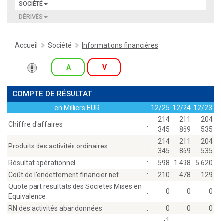
SOCIÉTÉ
DÉRIVÉS
Accueil
Société
Informations financières
A
V
COMPTE DE RÉSULTAT
en Milliers EUR
12/25
12/24
12/23
214
211
204
Chiffre d'affaires
:
345
869
535
214
211
204
Produits des activités ordinaires
:
345
869
535
Résultat opérationnel
:
-598
1 498
5 620
Coût de l'endettement financier net
:
210
478
129
Quote part resultats des Sociétés Mises en
:
0
0
0
Equivalence
RN des activités abandonnées
:
0
0
0
-1