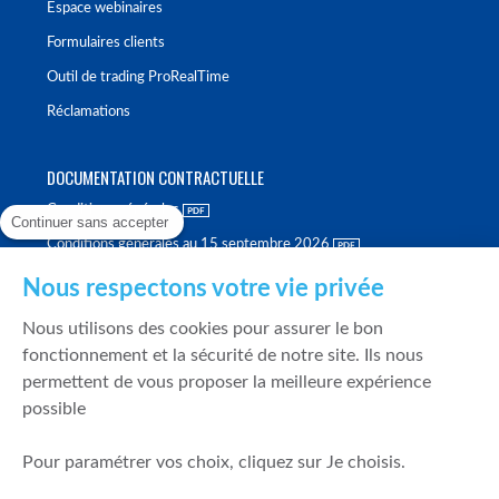
Espace webinaires
Formulaires clients
Outil de trading ProRealTime
Réclamations
DOCUMENTATION CONTRACTUELLE
Conditions générales
Continuer sans accepter
Conditions générales au 15 septembre 2026
Brochure tarifaire
Nous respectons votre vie privée
Rapport sur la qualité d'exécution
Nous utilisons des cookies pour assurer le bon
Politique de meilleure sélection
fonctionnement et la sécurité de notre site. Ils nous
permettent de vous proposer la meilleure expérience
Politique de durabilité
possible
Fonds de garantie des dépôts et de résolution
Pour paramétrer vos choix, cliquez sur Je choisis.
SÉCURITÉ & DONNÉES PERSONNELLES