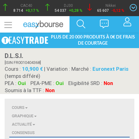
CAC40
DJ30
Nikkei
8 714
+0,17 %
54 037
+0,28 %
65 607
-0,12 %
PLUS DE 20 000 PRODUITS À 0€ DE FRAIS
DE COURTAGE
D.L.S.I.
[ISIN FR0010404368]
Cours :
10,900
| Variation :
Marché :
Euronext Paris
(temps différé)
PEA :
Oui
PEA-PME :
Oui
Eligibilité SRD :
Non
Soumis à la TTF :
Non
COURS
GRAPHIQUE
ACTUALITÉ
CONSENSUS