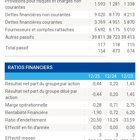
Provisions pour risques et charges non
:
1 593
1 281
1 338
courantes
Dettes financières non courantes
:
9 020
8 170
4 213
Dettes financières courantes
:
3 769
4 951
5 870
Fournisseurs et comptes rattaches
:
5 692
6 175
5 010
Autres passifs
:
39 811
38 723
39 413
117
118
115
Total passif
:
154
473
674
RATIOS FINANCIERS
12/25
12/24
12/23
Résultat net part du groupe par action
:
-0,44
0,20
1,45
Résultat net part du groupe dilué par
:
-0,44
0,20
1,45
action
Marge opérationnelle
:
-0,28
0,71
2,75
Rentabilité Financière
:
-1,90
0,72
6,20
Ratio d'endettement
:
-20,50
-10,29
-33,59
Effectif en fin d'année
:
0,00
0,00
0,00
3
3
3
Effectif moyen
: