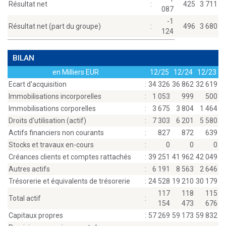
Résultat net
:
425
3 711
087
-1
Résultat net (part du groupe)
:
496
3 680
124
BILAN
en Milliers EUR
12/25
12/24
12/23
Ecart d'acquisition
:
34 326
36 862
32 619
Immobilisations incorporelles
:
1 053
999
500
Immobilisations corporelles
:
3 675
3 804
1 464
Droits d'utilisation (actif)
:
7 303
6 201
5 580
Actifs financiers non courants
:
827
872
639
Stocks et travaux en-cours
:
0
0
0
Créances clients et comptes rattachés
:
39 251
41 962
42 049
Autres actifs
:
6 191
8 563
2 646
Trésorerie et équivalents de trésorerie
:
24 528
19 210
30 179
117
118
115
Total actif
:
154
473
676
Capitaux propres
:
57 269
59 173
59 832