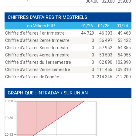
064,00
320,00
259,00
CHIFFRES D'AFFAIRES TRIMESTRIELS
en Milliers EUR
01/26
01/25
01/24
Chiffre d'affaires 1er trimestre
:
44 729
46 393
49 468
Chiffre d'affaires 2eme trimestre
:
0
56 497
53 422
Chiffre d'affaires 3eme trimestre
:
0
57 952
54 355
Chiffre d'affaires 4eme trimestre
:
0
53 503
54 955
Chiffre d'affaires du 1er semestre
:
0
102 890
102 890
Chiffre d'affaires 2ème semestre
:
0
111 455
109 310
Chiffre d'affaires de l'année
:
0
214 345
212 200
GRAPHIQUE :
INTRADAY
/
SUR UN AN
10.90
10.86
10.83