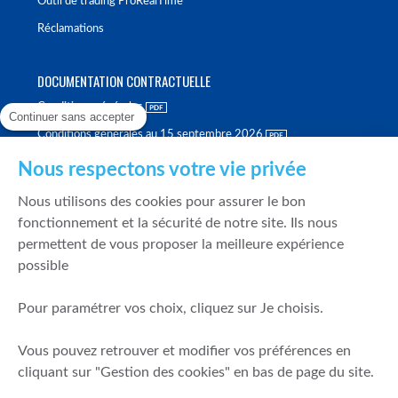
Outil de trading ProRealTime
Réclamations
DOCUMENTATION CONTRACTUELLE
Conditions générales
Continuer sans accepter
Conditions générales au 15 septembre 2026
Brochure tarifaire
Nous respectons votre vie privée
Rapport sur la qualité d'exécution
Nous utilisons des cookies pour assurer le bon
Politique de meilleure sélection
fonctionnement et la sécurité de notre site. Ils nous
permettent de vous proposer la meilleure expérience
Politique de durabilité
possible
Fonds de garantie des dépôts et de résolution
Pour paramétrer vos choix, cliquez sur Je choisis.
SÉCURITÉ & DONNÉES PERSONNELLES
Vous pouvez retrouver et modifier vos préférences en
Mentions légales
cliquant sur "Gestion des cookies" en bas de page du site.
Prévention de la fraude