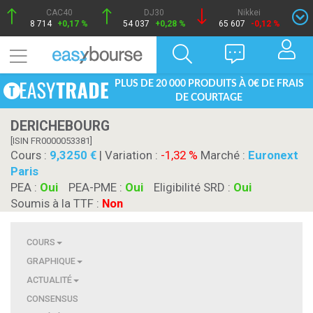
CAC40
DJ30
Nikkei
8 714
+0,17 %
54 037
+0,28 %
65 607
-0,12 %
PLUS DE 20 000 PRODUITS À 0€ DE FRAIS
DE COURTAGE
DERICHEBOURG
[ISIN FR0000053381]
Cours :
9,3250
| Variation :
-1,32 %
Marché :
Euronext
Paris
PEA :
Oui
PEA-PME :
Oui
Eligibilité SRD :
Oui
Soumis à la TTF :
Non
COURS
GRAPHIQUE
ACTUALITÉ
CONSENSUS