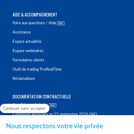
AIDE & ACCOMPAGNEMENT
Foire aux questions / Aide
Assistance
Espace actualités
Espace webinaires
Formulaires clients
Outil de trading ProRealTime
Réclamations
DOCUMENTATION CONTRACTUELLE
Conditions générales
Continuer sans accepter
Conditions générales au 15 septembre 2026
Brochure tarifaire
Nous respectons votre vie privée
Rapport sur la qualité d'exécution