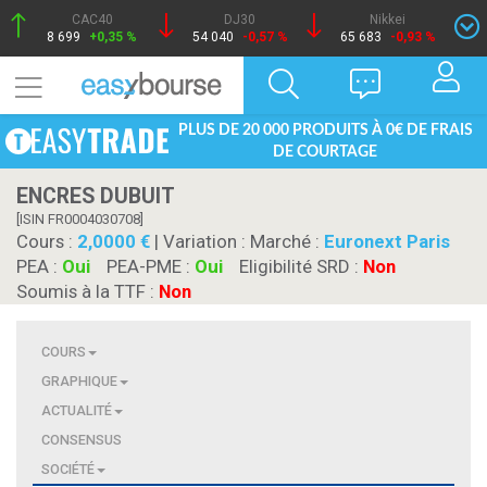
CAC40
DJ30
Nikkei
8 699
+0,35 %
54 040
-0,57 %
65 683
-0,93 %
PLUS DE 20 000 PRODUITS À 0€ DE FRAIS
DE COURTAGE
ENCRES DUBUIT
[ISIN FR0004030708]
Cours :
2,0000
| Variation :
Marché :
Euronext Paris
PEA :
Oui
PEA-PME :
Oui
Eligibilité SRD :
Non
Soumis à la TTF :
Non
COURS
GRAPHIQUE
ACTUALITÉ
CONSENSUS
SOCIÉTÉ