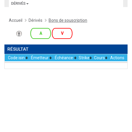
DÉRIVÉS
Accueil
Dérivés
Bons de souscription
A
V
RÉSULTAT
Code isin
Émetteur
Échéance
Strike
Cours
Actions