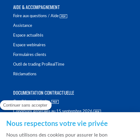
AIDE & ACCOMPAGNEMENT
Foire aux questions / Aide
Assistance
Espace actualités
Espace webinaires
Formulaires clients
Outil de trading ProRealTime
Réclamations
DOCUMENTATION CONTRACTUELLE
Conditions générales
Continuer sans accepter
Conditions générales au 15 septembre 2026
Brochure tarifaire
Nous respectons votre vie privée
Rapport sur la qualité d'exécution
Nous utilisons des cookies pour assurer le bon