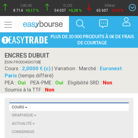
CAC40
DJ30
Nikkei
8 714
+0,17 %
54 037
+0,28 %
65 607
-0,12 %
PLUS DE 20 000 PRODUITS À 0€ DE FRAIS
DE COURTAGE
ENCRES DUBUIT
[ISIN FR0004030708]
Cours :
2,0000 € (c)
| Variation :
Marché :
Euronext
Paris
(temps différé)
PEA :
Oui
PEA-PME :
Oui
Eligibilité SRD :
Non
Soumis à la TTF :
Non
COURS
GRAPHIQUE
ACTUALITÉ
CONSENSUS