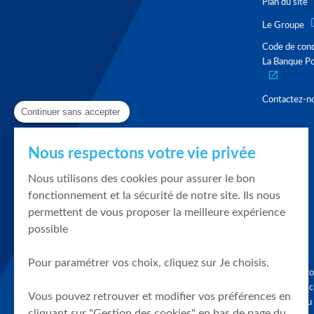
Plan du site
Le Groupe
Code de con
La Banque Po
Contactez-n
Continuer sans accepter
Nous respectons votre vie privée
Nous utilisons des cookies pour assurer le bon
fonctionnement et la sécurité de notre site. Ils nous
permettent de vous proposer la meilleure expérience
possible
Pour paramétrer vos choix, cliquez sur Je choisis.
Graphique, co
en quelques cl
Vous pouvez retrouver et modifier vos préférences en
tendances du
cliquant sur "Gestion des cookies" en bas de page du