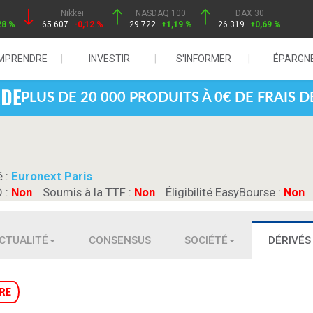
Nikkei
NASDAQ 100
DAX 30
28 %
65 607
-0,12 %
29 722
+1,19 %
26 319
+0,69 %
MPRENDRE
INVESTIR
S'INFORMER
ÉPARGN
PLUS DE 20 000 PRODUITS À 0€ DE FRAIS 
é :
Euronext Paris
D :
Non
Soumis à la TTF :
Non
Éligibilité EasyBourse :
Non
CTUALITÉ
CONSENSUS
SOCIÉTÉ
DÉRIVÉS
RE