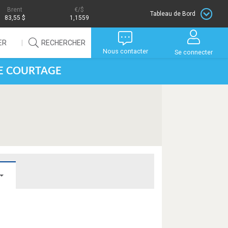
Brent
/$
Tableau de Bord
83,55 $
1,1559
ER
RECHERCHER
Nous contacter
Se connecter
DE COURTAGE