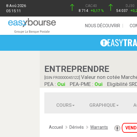
8 Aoû 2026
CAC40
DJ30
05:15:11
8 714
+0,17 %
54 037
+0,
NOUS DÉCOUVRIR
CO
ENTREPRENDRE
Valeur non cotée March
[ISIN FR0000045122]
PEA :
Oui
PEA-PME :
Oui
Eligibilité SR
COURS
GRAPHIQUE
A
Accueil
Dérivés
Warrants
VEND