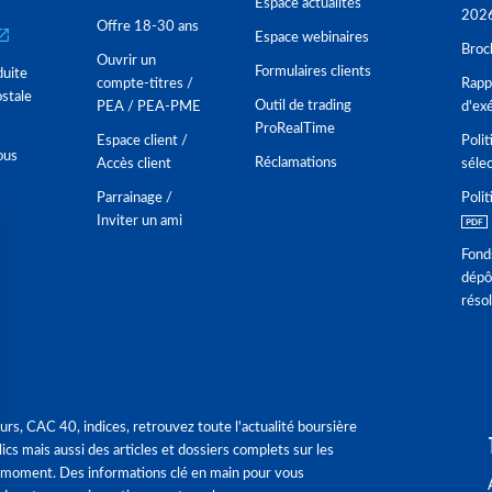
Espace actualités
202
Offre 18-30 ans
Espace webinaires
Broc
Ouvrir un
Formulaires clients
duite
compte-titres /
Rappo
stale
Outil de trading
PEA / PEA-PME
d'ex
ProRealTime
Espace client /
Polit
ous
Réclamations
Accès client
séle
Parrainage /
Polit
Inviter un ami
Fond
dépô
réso
urs, CAC 40, indices, retrouvez toute l'actualité boursière
ics mais aussi des articles et dossiers complets sur les
 moment. Des informations clé en main pour vous